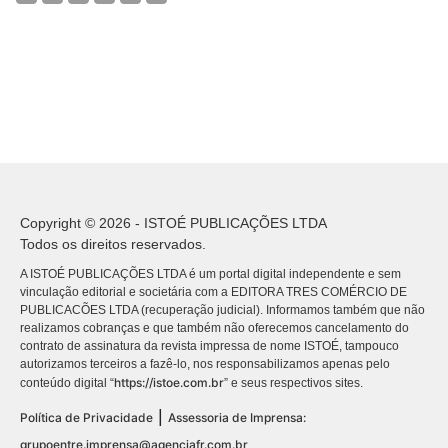
Copyright © 2026 - ISTOÉ PUBLICAÇÕES LTDA
Todos os direitos reservados.
A ISTOÉ PUBLICAÇÕES LTDA é um portal digital independente e sem
vinculação editorial e societária com a EDITORA TRES COMÉRCIO DE
PUBLICACÕES LTDA (recuperação judicial). Informamos também que não
realizamos cobranças e que também não oferecemos cancelamento do
contrato de assinatura da revista impressa de nome ISTOÉ, tampouco
autorizamos terceiros a fazê-lo, nos responsabilizamos apenas pelo
https://istoe.com.br
conteúdo digital “
” e seus respectivos sites.
|
Política de Privacidade
Assessoria de Imprensa:
grupoentre.imprensa@agenciafr.com.br