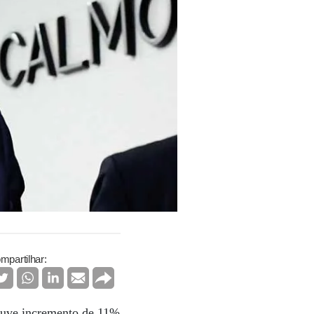
mpartilhar:
ouve incremento de 11%