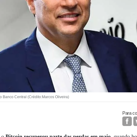
 Banco Central (Crédito:Marcos Oliveira)
Para co
, o
Bitcoin recuperou parte das perdas em maio
, quando h