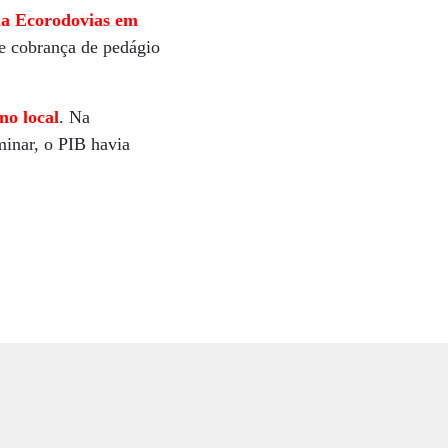
ela Ecorodovias em
de cobrança de pedágio
no local
. Na
minar, o PIB havia