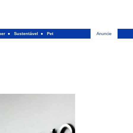
her
Sustentável
Pet
Anuncie