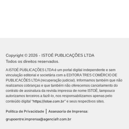
Copyright © 2026 - ISTOÉ PUBLICAÇÕES LTDA
Todos os direitos reservados.
A ISTOÉ PUBLICAÇÕES LTDA é um portal digital independente e sem
vinculação editorial e societária com a EDITORA TRES COMÉRCIO DE
PUBLICACÕES LTDA (recuperação judicial). Informamos também que não
realizamos cobranças e que também não oferecemos cancelamento do
contrato de assinatura da revista impressa de nome ISTOÉ, tampouco
autorizamos terceiros a fazê-lo, nos responsabilizamos apenas pelo
https://istoe.com.br
conteúdo digital “
” e seus respectivos sites.
|
Política de Privacidade
Assessoria de Imprensa:
grupoentre.imprensa@agenciafr.com.br