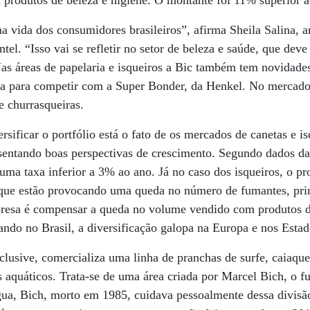
produtos de beleza e higiene. O montante foi 11% superior a
a vida dos consumidores brasileiros”, afirma Sheila Salina, an
ntel. “Isso vai se refletir no setor de beleza e saúde, que de
Nas áreas de papelaria e isqueiros a Bic também tem novidade
ea para competir com a Super Bonder, da Henkel. No mercado
e churrasqueiras.
ersificar o portfólio está o fato de os mercados de canetas e i
sentando boas perspectivas de crescimento. Segundo dados da
 uma taxa inferior a 3% ao ano. Já no caso dos isqueiros, o p
 que estão provocando uma queda no número de fumantes, pri
presa é compensar a queda no volume vendido com produtos d
ndo no Brasil, a diversificação galopa na Europa e nos Esta
clusive, comercializa uma linha de pranchas de surfe, caiaque
 aquáticos. Trata-se de uma área criada por Marcel Bich, o 
água, Bich, morto em 1985, cuidava pessoalmente dessa divis