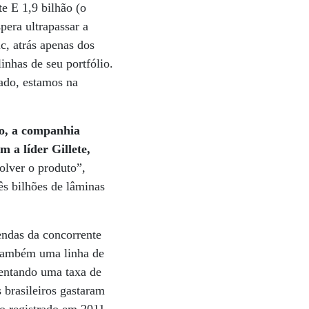
e E 1,9 bilhão (o
pera ultrapassar a
c, atrás apenas dos
inhas de seu portfólio.
ado, estamos na
o, a companhia
m a líder Gillete,
lver o produto”,
ês bilhões de lâminas
endas da concorrente
 também uma linha de
sentando uma taxa de
 brasileiros gastaram