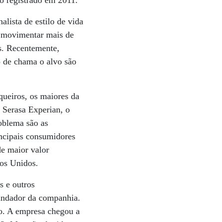
o registrado em 2011.
alista de estilo de vida
ve movimentar mais de
s. Recentemente,
 de chama o alvo são
squeiros, os maiores da
 Serasa Experian, o
roblema são as
ncipais consumidores
e maior valor
dos Unidos.
s e outros
fundador da companhia.
ão. A empresa chegou a