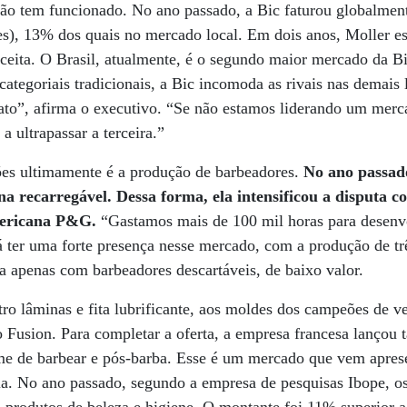
ação tem funcionado. No ano passado, a Bic faturou globalment
es), 13% dos quais no mercado local. Em dois anos, Moller es
ceita. O Brasil, atualmente, é o segundo maior mercado da Bi
tegoriais tradicionais, a Bic incomoda as rivais nas demais l
o”, afirma o executivo. “Se não estamos liderando um merc
a ultrapassar a terceira.”
ções ultimamente é a produção de barbeadores.
No ano passad
a recarregável. Dessa forma, ela intensificou a disputa co
mericana P&G.
“Gastamos mais de 100 mil horas para desenvo
á ter uma forte presença nesse mercado, com a produção de tr
a apenas com barbeadores descartáveis, de baixo valor.
o lâminas e fita lubrificante, aos moldes dos campeões de v
o Fusion. Para completar a oferta, a empresa francesa lançou
eme de barbear e pós-barba. Esse é um mercado que vem apre
a. No ano passado, segundo a empresa de pesquisas Ibope, os