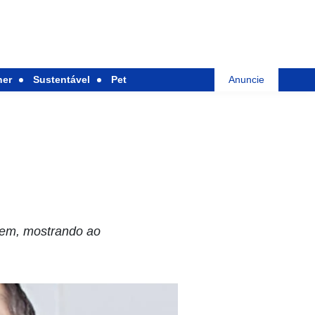
her
Sustentável
Pet
Anuncie
gem, mostrando ao