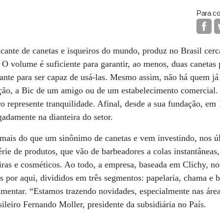
Para co
icante de canetas e isqueiros do mundo, produz no Brasil cer
. O volume é suficiente para garantir, ao menos, duas canetas
tante para ser capaz de usá-las. Mesmo assim, não há quem já
ação, a Bic de um amigo ou de um estabelecimento comercial.
o represente tranquilidade. Afinal, desde a sua fundação, e
adamente na dianteira do setor.
 mais do que um sinônimo de canetas e vem investindo, nos ú
ie de produtos, que vão de barbeadores a colas instantâneas
ras e cosméticos. Ao todo, a empresa, baseada em Clichy, nos
 por aqui, divididos em três segmentos: papelaria, chama e b
umentar. “Estamos trazendo novidades, especialmente nas áre
ileiro Fernando Moller, presidente da subsidiária no País.