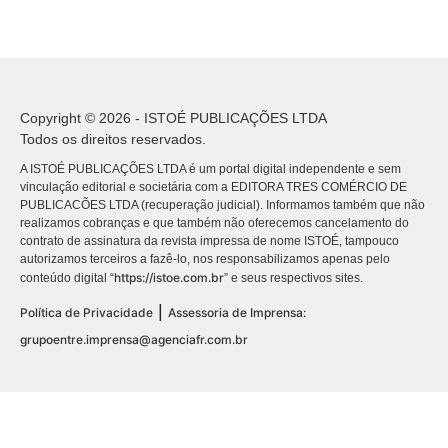
Copyright © 2026 - ISTOÉ PUBLICAÇÕES LTDA
Todos os direitos reservados.
A ISTOÉ PUBLICAÇÕES LTDA é um portal digital independente e sem
vinculação editorial e societária com a EDITORA TRES COMÉRCIO DE
PUBLICACÕES LTDA (recuperação judicial). Informamos também que não
realizamos cobranças e que também não oferecemos cancelamento do
contrato de assinatura da revista impressa de nome ISTOÉ, tampouco
autorizamos terceiros a fazê-lo, nos responsabilizamos apenas pelo
https://istoe.com.br
conteúdo digital “
” e seus respectivos sites.
|
Política de Privacidade
Assessoria de Imprensa:
grupoentre.imprensa@agenciafr.com.br