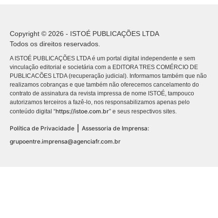
Copyright © 2026 - ISTOÉ PUBLICAÇÕES LTDA
Todos os direitos reservados.
A ISTOÉ PUBLICAÇÕES LTDA é um portal digital independente e sem
vinculação editorial e societária com a EDITORA TRES COMÉRCIO DE
PUBLICACÕES LTDA (recuperação judicial). Informamos também que não
realizamos cobranças e que também não oferecemos cancelamento do
contrato de assinatura da revista impressa de nome ISTOÉ, tampouco
autorizamos terceiros a fazê-lo, nos responsabilizamos apenas pelo
https://istoe.com.br
conteúdo digital “
” e seus respectivos sites.
|
Política de Privacidade
Assessoria de Imprensa:
grupoentre.imprensa@agenciafr.com.br