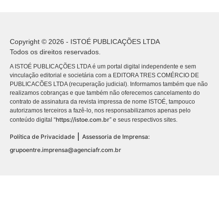
Copyright © 2026 - ISTOÉ PUBLICAÇÕES LTDA
Todos os direitos reservados.
A ISTOÉ PUBLICAÇÕES LTDA é um portal digital independente e sem
vinculação editorial e societária com a EDITORA TRES COMÉRCIO DE
PUBLICACÕES LTDA (recuperação judicial). Informamos também que não
realizamos cobranças e que também não oferecemos cancelamento do
contrato de assinatura da revista impressa de nome ISTOÉ, tampouco
autorizamos terceiros a fazê-lo, nos responsabilizamos apenas pelo
https://istoe.com.br
conteúdo digital “
” e seus respectivos sites.
|
Política de Privacidade
Assessoria de Imprensa:
grupoentre.imprensa@agenciafr.com.br