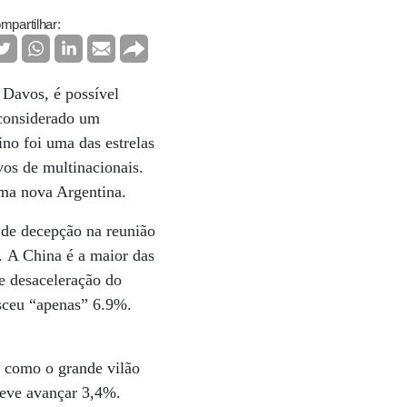
mpartilhar:
 Davos, é possível
 considerado um
no foi uma das estrelas
vos de multinacionais.
uma nova Argentina.
 de decepção na reunião
. A China é a maior das
e desaceleração do
esceu “apenas” 6.9%.
o como o grande vilão
deve avançar 3,4%.