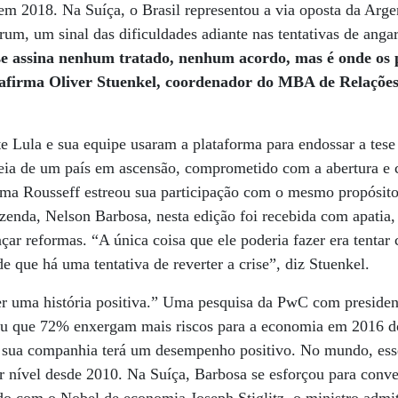
m 2018. Na Suíça, o Brasil representou a via oposta da Arge
rum, um sinal das dificuldades adiante nas tentativas de angar
e assina nenhum tratado, nenhum acordo, mas é onde os 
 afirma Oliver Stuenkel, coordenador do MBA de Relações
e Lula e sua equipe usaram a plataforma para endossar a tes
deia de um país em ascensão, comprometido com a abertura e
ma Rousseff estreou sua participação com o mesmo propósito.
zenda, Nelson Barbosa, nesta edição foi recebida com apatia,
çar reformas. “A única coisa que ele poderia fazer era tentar
e que há uma tentativa de reverter a crise”, diz Stuenkel.
er uma história positiva.” Uma pesquisa da PwC com preside
rou que 72% enxergam mais riscos para a economia em 2016 do
sua companhia terá um desempenho positivo. No mundo, esse
 nível desde 2010. Na Suíça, Barbosa se esforçou para conv