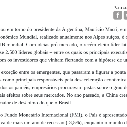
Para co
ou em torno do presidente da Argentina, Mauricio Macri, em
nômico Mundial, realizado anualmente nos Alpes suíços, é
 mundial. Com ideias pró-mercado, o recém-eleito líder lati
e 2.500 líderes globais – entre os quais os principais executi
com os investidores que vinham flertando com a hipótese de 
 exceção entre os emergentes, que passaram a figurar a ponta
s como principais responsáveis pela desaceleração econômica
os os painéis, empresários procuravam pistas sobre o grau d
iais efeitos sobre seus mercados. No ano passado, a Chine cr
maior de desânimo do que o Brasil.
do Fundo Monetário Internacional (FMI), o País é apresentad
tiva de mais um ano de recessão (-3,5%), enquanto o mundo 