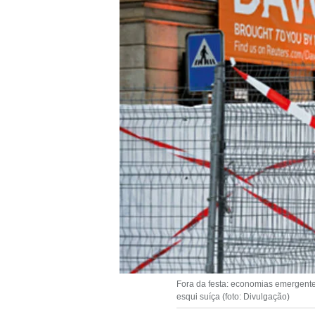
Fora da festa: economias emergente
esqui suíça (foto: Divulgação)