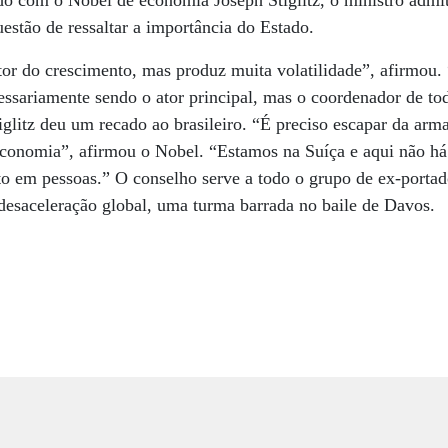
do com o Nobel de economia Joseph Stiglitz, o ministro admi
uestão de ressaltar a importância do Estado.
 do crescimento, mas produz muita volatilidade”, afirmou.
essariamente sendo o ator principal, mas o coordenador de tod
glitz deu um recado ao brasileiro. “É preciso escapar da arma
 economia”, afirmou o Nobel. “Estamos na Suíça e aqui não há
to em pessoas.” O conselho serve a todo o grupo de ex-porta
desaceleração global, uma turma barrada no baile de Davos.