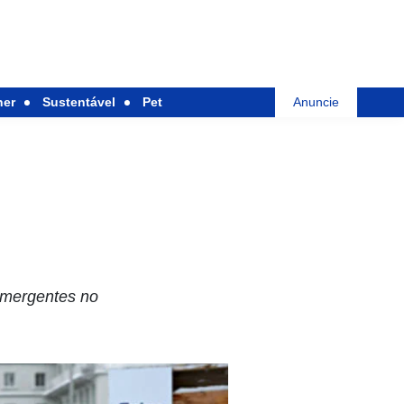
her
Sustentável
Pet
Anuncie
emergentes no