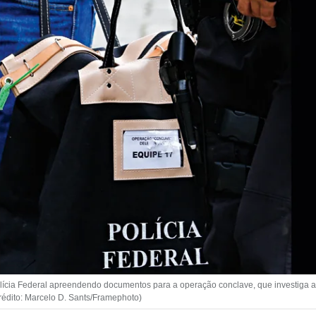
olícia Federal apreendendo documentos para a operação conclave, que investiga
rédito: Marcelo D. Sants/Framephoto)