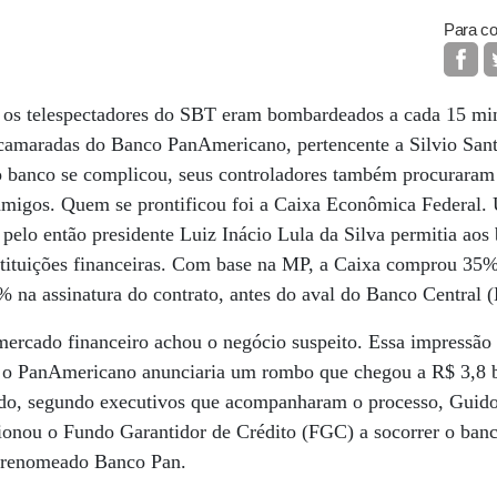
Para co
 os telespectadores do SBT eram bombardeados a cada 15 min
camaradas do Banco PanAmericano, pertencente a Silvio San
o banco se complicou, seus controladores também procuraram
migos. Quem se prontificou foi a Caixa Econômica Federal.
pelo então presidente Luiz Inácio Lula da Silva permitia aos
nstituições financeiras. Com base na MP, a Caixa comprou 3
 na assinatura do contrato, antes do aval do Banco Central 
ercado financeiro achou o negócio suspeito. Essa impressão 
 o PanAmericano anunciaria um rombo que chegou a R$ 3,8 b
do, segundo executivos que acompanharam o processo, Guido
ionou o Fundo Garantidor de Crédito (FGC) a socorrer o banc
 renomeado Banco Pan.