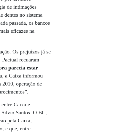
gia de intimações
de dentes no sistema
cada passada, os bancos
mais eficazes na
ção. Os prejuízos já se
G Pactual recuaram
ra parecia estar
a, a Caixa informou
m 2010, operação de
arecimentos”.
 entre Caixa e
 Silvio Santos. O BC,
ção pela Caixa,
o, e que, entre