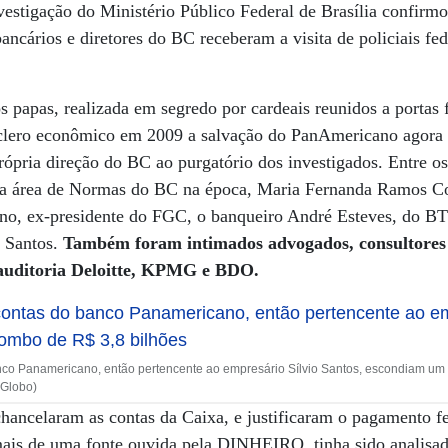
vestigação do Ministério Público Federal de Brasília confirmo
bancários e diretores do BC receberam a visita de policiais fe
 papas, realizada em segredo por cardeais reunidos a portas
to clero econômico em 2009 a salvação do PanAmericano agora
própria direção do BC ao purgatório dos investigados. Entre os
a área de Normas do BC na época, Maria Fernanda Ramos Co
no, ex-presidente do FGC, o banqueiro André Esteves, do B
o Santos.
Também foram intimados advogados, consultores 
 auditoria Deloitte, KPMG e BDO.
co Panamericano, então pertencente ao empresário Sílvio Santos, escondiam um 
 Globo)
chancelaram as contas da Caixa, e justificaram o pagamento f
ais de uma fonte ouvida pela DINHEIRO, tinha sido analisad