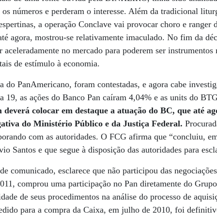
 os números e perderam o interesse. Além da tradicional litur
 vespertinas, a operação Conclave vai provocar choro e ranger 
até agora, mostrou-se relativamente imaculado. No fim da dé
er aceleradamente no mercado para poderem ser instrumentos 
atais de estímulo à economia.
 do PanAmericano, foram contestadas, e agora cabe investiga
ira 19, as ações do Banco Pan caíram 4,04% e as units do BT
deverá colocar em destaque a atuação do BC, que até ago
gativa do Ministério Público e da Justiça Federal.
Procurad
aborando com as autoridades. O FCG afirma que “concluiu, e
vio Santos e que segue à disposição das autoridades para escl
 comunicado, esclarece que não participou das negociações
11, comprou uma participação no Pan diretamente do Grupo
idade de seus procedimentos na análise do processo de aquisi
edido para a compra da Caixa, em julho de 2010, foi definitiv