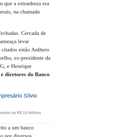
u que a estranheza era
derais, na chamada
 fechadas. Cercada de
 ameaça levar
 citados estão Anthero
elho, ex-presidente da
TG, e Henrique
e diretores do Banco
rombo de R$ 3,8 bilhões
eito a um banco
o por diversos