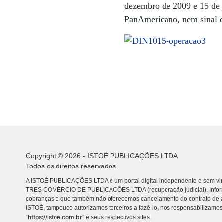
dezembro de 2009 e 15 de j
PanAmericano, nem sinal da
Copyright © 2026 - ISTOÉ PUBLICAÇÕES LTDA
Todos os direitos reservados.
A ISTOÉ PUBLICAÇÕES LTDA é um portal digital independente e sem vin
TRES COMÉRCIO DE PUBLICACÕES LTDA (recuperação judicial). Info
cobranças e que também não oferecemos cancelamento do contrato de a
ISTOÉ, tampouco autorizamos terceiros a fazê-lo, nos responsabilizamos
https://istoe.com.br
“
” e seus respectivos sites.