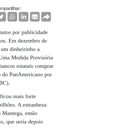
mpartilhar:
utos por publicidade
tos. Em dezembro de
 um dinheirinho a
 Uma Medida Provisória
 bancos estatais comprar
5% do PanAmericano por
(BC).
ficou mais forte
ilhões. A estranheza
 Mantega, então
o, que seria depois