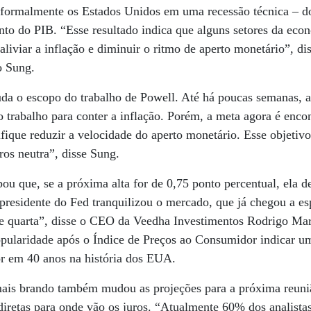
a formalmente os Estados Unidos em uma recessão técnica – do
to do PIB. “Esse resultado indica que alguns setores da econ
aliviar a inflação e diminuir o ritmo de aperto monetário”, d
o Sung.
da o escopo do trabalho de Powell. Até há poucas semanas, a
 trabalho para conter a inflação. Porém, a meta agora é enco
ifique reduzir a velocidade do aperto monetário. Esse objetivo
uros neutra”, disse Sung.
ou que, se a próxima alta for de 0,75 ponto percentual, ela d
presidente do Fed tranquilizou o mercado, que já chegou a es
de quarta”, disse o CEO da Veedha Investimentos Rodrigo Mar
opularidade após o Índice de Preços ao Consumidor indicar u
or em 40 anos na história dos EUA.
mais brando também mudou as projeções para a próxima reun
diretas para onde vão os juros. “Atualmente 60% dos analista