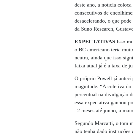
deste ano, a notícia coloc
consecutivos de encolhimen
desacelerando, o que pode 
da Suno Research, Gustav
EXPECTATIVAS
Isso mu
o BC americano teria muito
neutra, ainda que isso sign
faixa atual já é a taxa de j
O próprio Powell já antecip
magnitude. “A coletiva do 
percentual na divulgação 
essa expectativa ganhou p
12 meses até junho, a mai
Segundo Marcatti, o tom 
não tenha dado instruções 