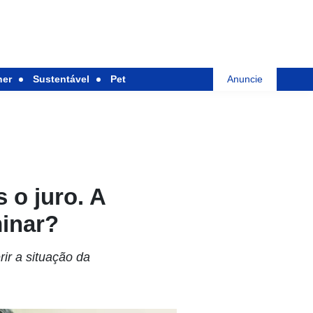
her
Sustentável
Pet
Anuncie
 o juro. A
minar?
rir a situação da