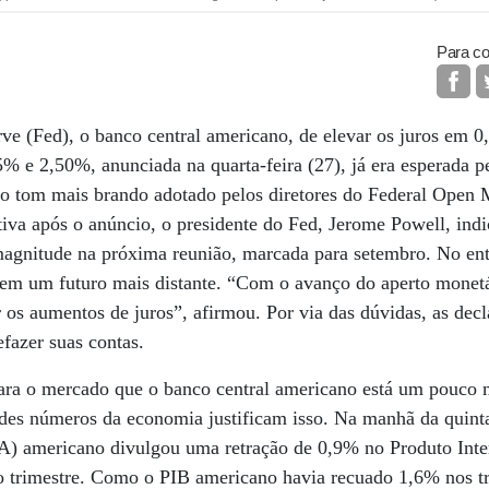
Para co
ve (Fed), o banco central americano, de elevar os juros em 0
% e 2,50%, anunciada na quarta-feira (27), já era esperada 
i o tom mais brando adotado pelos diretores do Federal Open
tiva após o anúncio, o presidente do Fed, Jerome Powell, ind
agnitude na próxima reunião, marcada para setembro. No enta
m um futuro mais distante. “Com o avanço do aperto monetá
r os aumentos de juros”, afirmou. Por via das dúvidas, as dec
efazer suas contas.
para o mercado que o banco central americano está um pouco
ndes números da economia justificam isso. Na manhã da quinta
) americano divulgou uma retração de 0,9% no Produto Inte
 trimestre. Como o PIB americano havia recuado 1,6% nos tr