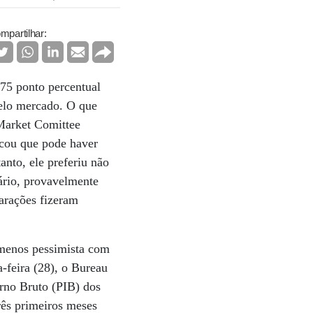
mpartilhar:
,75 ponto percentual
pelo mercado. O que
 Market Comittee
icou que pode haver
nto, ele preferiu não
rio, provavelmente
larações fizeram
 menos pessimista com
-feira (28), o Bureau
rno Bruto (PIB) dos
ês primeiros meses