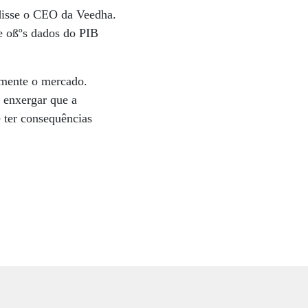
 disse o CEO da Veedha.
e oßºs dados do PIB
amente o mercado.
 enxergar que a
 ter consequências