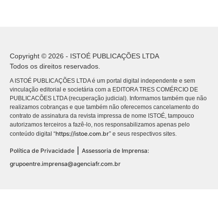
Copyright © 2026 - ISTOÉ PUBLICAÇÕES LTDA
Todos os direitos reservados.
A ISTOÉ PUBLICAÇÕES LTDA é um portal digital independente e sem
vinculação editorial e societária com a EDITORA TRES COMÉRCIO DE
PUBLICACÕES LTDA (recuperação judicial). Informamos também que não
realizamos cobranças e que também não oferecemos cancelamento do
contrato de assinatura da revista impressa de nome ISTOÉ, tampouco
autorizamos terceiros a fazê-lo, nos responsabilizamos apenas pelo
https://istoe.com.br
conteúdo digital “
” e seus respectivos sites.
|
Política de Privacidade
Assessoria de Imprensa:
grupoentre.imprensa@agenciafr.com.br