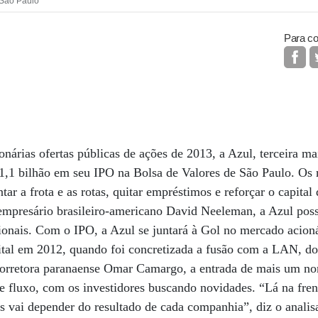
 São Paulo
Para co
onárias ofertas públicas de ações de 2013, a Azul, terceira m
 1,1 bilhão em seu IPO na Bolsa de Valores de São Paulo. Os 
tar a frota e as rotas, quitar empréstimos e reforçar o capital
empresário brasileiro-americano David Neeleman, a Azul poss
onais. Com o IPO, a Azul se juntará à Gol no mercado acioná
ital em 2012, quando foi concretizada a fusão com a LAN, d
 corretora paranaense Omar Camargo, a entrada de mais um no
e fluxo, com os investidores buscando novidades. “Lá na frent
 vai depender do resultado de cada companhia”, diz o analis