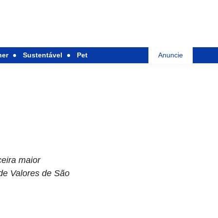
her
Sustentável
Pet
Anuncie
ceira maior
 de Valores de São