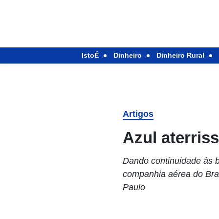
IstoÉ
Dinheiro
Dinheiro Rural
Artigos
Azul aterris
Dando continuidade às bi
companhia aérea do Bras
Paulo