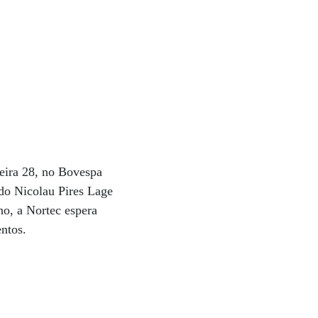
feira 28, no Bovespa
do Nicolau Pires Lage
ho, a Nortec espera
entos.