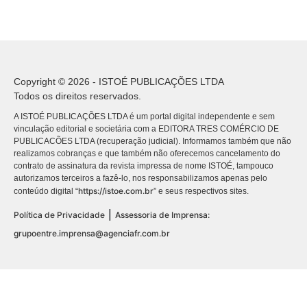
Copyright © 2026 - ISTOÉ PUBLICAÇÕES LTDA
Todos os direitos reservados.
A ISTOÉ PUBLICAÇÕES LTDA é um portal digital independente e sem
vinculação editorial e societária com a EDITORA TRES COMÉRCIO DE
PUBLICACÕES LTDA (recuperação judicial). Informamos também que não
realizamos cobranças e que também não oferecemos cancelamento do
contrato de assinatura da revista impressa de nome ISTOÉ, tampouco
autorizamos terceiros a fazê-lo, nos responsabilizamos apenas pelo
https://istoe.com.br
conteúdo digital “
” e seus respectivos sites.
|
Política de Privacidade
Assessoria de Imprensa:
grupoentre.imprensa@agenciafr.com.br