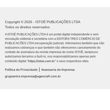
Copyright © 2026 - ISTOÉ PUBLICAÇÕES LTDA
Todos os direitos reservados.
A ISTOÉ PUBLICAÇÕES LTDA é um portal digital independente e sem
vinculação editorial e societária com a EDITORA TRES COMÉRCIO DE
PUBLICACÕES LTDA (recuperação judicial). Informamos também que não
realizamos cobranças e que também não oferecemos cancelamento do
contrato de assinatura da revista impressa de nome ISTOÉ, tampouco
autorizamos terceiros a fazê-lo, nos responsabilizamos apenas pelo
https://istoe.com.br
conteúdo digital “
” e seus respectivos sites.
|
Política de Privacidade
Assessoria de Imprensa:
grupoentre.imprensa@agenciafr.com.br