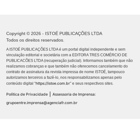
Copyright © 2026 - ISTOÉ PUBLICAÇÕES LTDA
Todos os direitos reservados.
A ISTOÉ PUBLICAÇÕES LTDA é um portal digital independente e sem
vinculação editorial e societária com a EDITORA TRES COMÉRCIO DE
PUBLICACÕES LTDA (recuperação judicial). Informamos também que não
realizamos cobranças e que também não oferecemos cancelamento do
contrato de assinatura da revista impressa de nome ISTOÉ, tampouco
autorizamos terceiros a fazê-lo, nos responsabilizamos apenas pelo
https://istoe.com.br
conteúdo digital “
” e seus respectivos sites.
|
Política de Privacidade
Assessoria de Imprensa:
grupoentre.imprensa@agenciafr.com.br