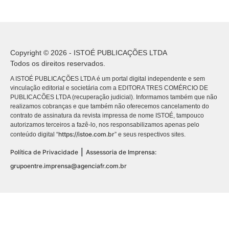
Copyright © 2026 - ISTOÉ PUBLICAÇÕES LTDA
Todos os direitos reservados.
A ISTOÉ PUBLICAÇÕES LTDA é um portal digital independente e sem
vinculação editorial e societária com a EDITORA TRES COMÉRCIO DE
PUBLICACÕES LTDA (recuperação judicial). Informamos também que não
realizamos cobranças e que também não oferecemos cancelamento do
contrato de assinatura da revista impressa de nome ISTOÉ, tampouco
autorizamos terceiros a fazê-lo, nos responsabilizamos apenas pelo
https://istoe.com.br
conteúdo digital “
” e seus respectivos sites.
|
Política de Privacidade
Assessoria de Imprensa:
grupoentre.imprensa@agenciafr.com.br