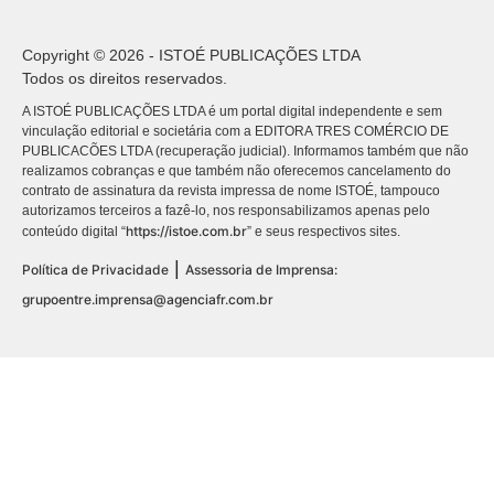
Copyright © 2026 - ISTOÉ PUBLICAÇÕES LTDA
Todos os direitos reservados.
A ISTOÉ PUBLICAÇÕES LTDA é um portal digital independente e sem
vinculação editorial e societária com a EDITORA TRES COMÉRCIO DE
PUBLICACÕES LTDA (recuperação judicial). Informamos também que não
realizamos cobranças e que também não oferecemos cancelamento do
contrato de assinatura da revista impressa de nome ISTOÉ, tampouco
autorizamos terceiros a fazê-lo, nos responsabilizamos apenas pelo
https://istoe.com.br
conteúdo digital “
” e seus respectivos sites.
|
Política de Privacidade
Assessoria de Imprensa:
grupoentre.imprensa@agenciafr.com.br