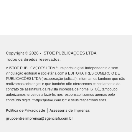
Copyright © 2026 - ISTOÉ PUBLICAÇÕES LTDA
Todos os direitos reservados.
A ISTOÉ PUBLICAÇÕES LTDA é um portal digital independente e sem
vinculação editorial e societária com a EDITORA TRES COMÉRCIO DE
PUBLICACÕES LTDA (recuperação judicial). Informamos também que não
realizamos cobranças e que também não oferecemos cancelamento do
contrato de assinatura da revista impressa de nome ISTOÉ, tampouco
autorizamos terceiros a fazê-lo, nos responsabilizamos apenas pelo
https://istoe.com.br
conteúdo digital “
” e seus respectivos sites.
|
Política de Privacidade
Assessoria de Imprensa:
grupoentre.imprensa@agenciafr.com.br