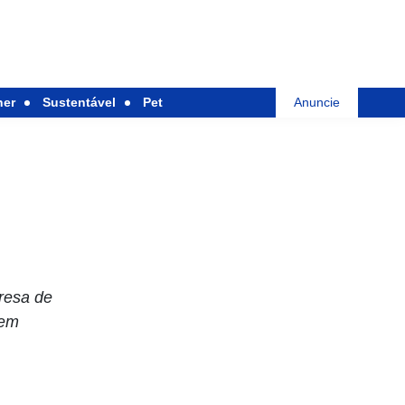
her
Sustentável
Pet
Anuncie
resa de
agem