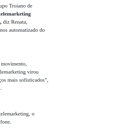
rupo Troiano de
telemarketing
”,
diz Renata,
enos automatizado do
e movimento,
elemarketing virou
os mais sofisticados”,
e.
telemarketing, o
efone.