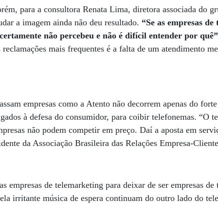
orém, para a consultora Renata Lima, diretora associada do g
mudar a imagem ainda não deu resultado.
“Se as empresas de 
rtamente não percebeu e não é difícil entender por quê
 reclamações mais frequentes é a falta de um atendimento m
passam empresas como a Atento não decorrem apenas do fort
igados à defesa do consumidor, para coibir telefonemas. “O t
presas não podem competir em preço. Daí a aposta em serviç
idente da Associação Brasileira das Relações Empresa-Client
as empresas de telemarketing para deixar de ser empresas de 
ela irritante música de espera continuam do outro lado do tel