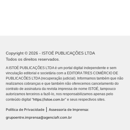
Copyright © 2026 - ISTOÉ PUBLICAÇÕES LTDA
Todos os direitos reservados.
A ISTOÉ PUBLICAÇÕES LTDA é um portal digital independente e sem
vinculação editorial e societária com a EDITORA TRES COMÉRCIO DE
PUBLICACÕES LTDA (recuperação judicial). Informamos também que não
realizamos cobranças e que também não oferecemos cancelamento do
contrato de assinatura da revista impressa de nome ISTOÉ, tampouco
autorizamos terceiros a fazê-lo, nos responsabilizamos apenas pelo
https://istoe.com.br
conteúdo digital “
” e seus respectivos sites.
|
Política de Privacidade
Assessoria de Imprensa:
grupoentre.imprensa@agenciafr.com.br