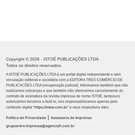
Copyright © 2026 - ISTOÉ PUBLICAÇÕES LTDA
Todos os direitos reservados.
A ISTOÉ PUBLICAÇÕES LTDA é um portal digital independente e sem
vinculação editorial e societária com a EDITORA TRES COMÉRCIO DE
PUBLICACÕES LTDA (recuperação judicial). Informamos também que não
realizamos cobranças e que também não oferecemos cancelamento do
contrato de assinatura da revista impressa de nome ISTOÉ, tampouco
autorizamos terceiros a fazê-lo, nos responsabilizamos apenas pelo
https://istoe.com.br
conteúdo digital “
” e seus respectivos sites.
|
Política de Privacidade
Assessoria de Imprensa:
grupoentre.imprensa@agenciafr.com.br