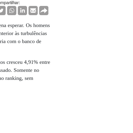
mpartilhar:
pena esperar. Os homens
erior às turbulências
ria com o banco de
tos cresceu 4,91% entre
ssado. Somente no
no ranking, sem