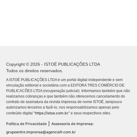
Copyright © 2026 - ISTOÉ PUBLICAÇÕES LTDA
Todos os direitos reservados.
A ISTOÉ PUBLICAÇÕES LTDA é um portal digital independente e sem
vinculação editorial e societária com a EDITORA TRES COMÉRCIO DE
PUBLICACÕES LTDA (recuperação judicial). Informamos também que não
realizamos cobranças e que também não oferecemos cancelamento do
contrato de assinatura da revista impressa de nome ISTOÉ, tampouco
autorizamos terceiros a fazê-lo, nos responsabilizamos apenas pelo
https://istoe.com.br
conteúdo digital “
” e seus respectivos sites.
|
Política de Privacidade
Assessoria de Imprensa:
grupoentre.imprensa@agenciafr.com.br