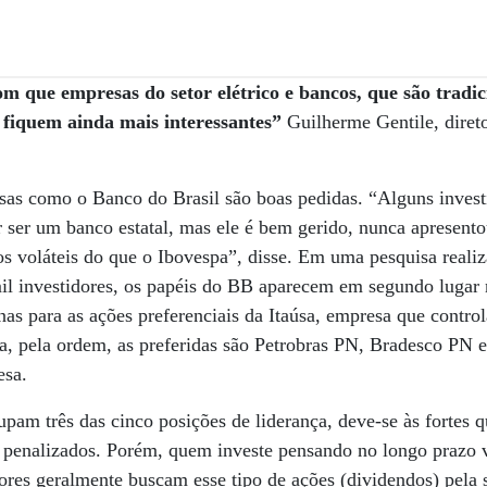
om que empresas do setor elétrico e bancos, que são tradi
 fiquem ainda mais interessantes”
Guilherme Gentile, diret
sas como o Banco do Brasil são boas pedidas. “Alguns invest
 ser um banco estatal, mas ele é bem gerido, nunca apresent
s voláteis do que o Ibovespa”, disse. Em uma pesquisa realiz
 investidores, os papéis do BB aparecem em segundo lugar n
nas para as ações preferenciais da Itaúsa, empresa que contro
, pela ordem, as preferidas são Petrobras PN, Bradesco PN e 
esa.
pam três das cinco posições de liderança, deve-se às fortes 
s penalizados. Porém, quem investe pensando no longo prazo
ores geralmente buscam esse tipo de ações (dividendos) pela 