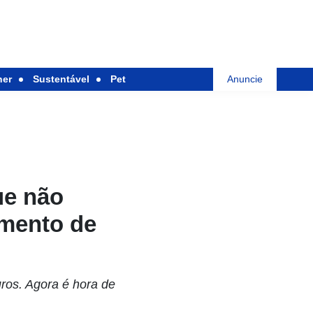
her
Sustentável
Pet
Anuncie
ue não
amento de
ros. Agora é hora de