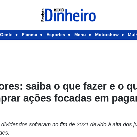
Gente
Planeta
Esportes
Menu
Motorshow
Mul
ores: saiba o que fazer e o q
mprar ações focadas em pag
ividendos sofreram no fim de 2021 devido à alta dos ju
des.