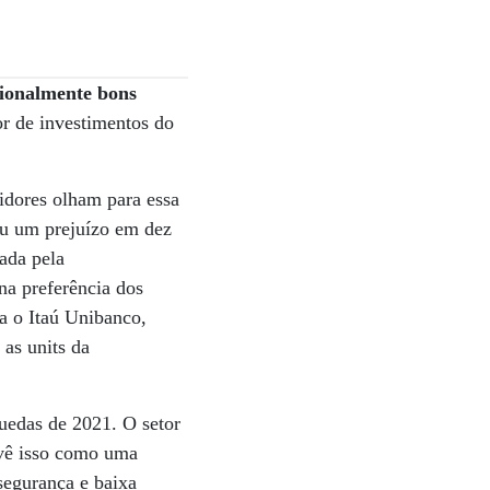
cionalmente bons
or de investimentos do
idores olham para essa
ou um prejuízo em dez
ada pela
a preferência dos
la o Itaú Unibanco,
as units da
quedas de 2021. O setor
 vê isso como uma
segurança e baixa