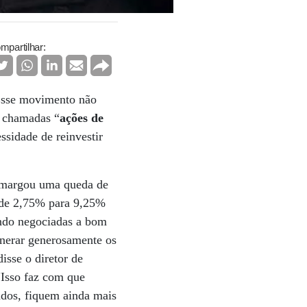
mpartilhar:
 Esse movimento não
s chamadas “
ações de
ssidade de reinvestir
 amargou uma queda de
u de 2,75% para 9,25%
endo negociadas a bom
unerar generosamente os
isse o diretor de
“Isso faz com que
ndos, fiquem ainda mais