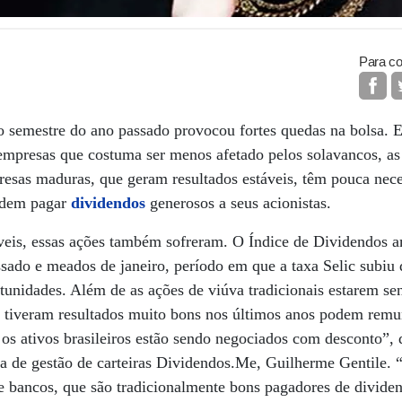
Para co
do semestre do ano passado provocou fortes quedas na bolsa.
presas que costuma ser menos afetado pelos solavancos, a
resas maduras, que geram resultados estáveis, têm pouca nece
podem pagar
dividendos
generosos a seus acionistas.
veis, essas ações também sofreram. O Índice de Dividendos
sado e meados de janeiro, período em que a taxa Selic subi
tunidades. Além de as ações de viúva tradicionais estarem s
e tiveram resultados muito bons nos últimos anos podem rem
 os ativos brasileiros estão sendo negociados com desconto”, d
a de gestão de carteiras Dividendos.Me, Guilherme Gentile. 
 e bancos, que são tradicionalmente bons pagadores de divide