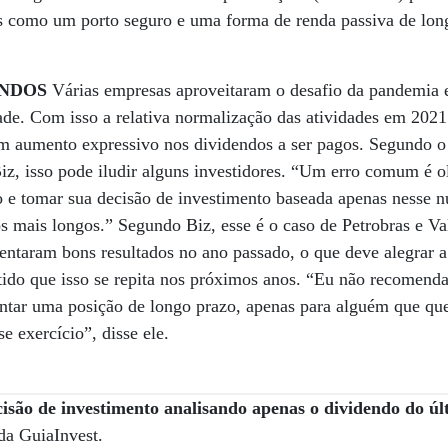
tas como um porto seguro e uma forma de renda passiva de lon
ENDOS
Várias empresas aproveitaram o desafio da pandemia
dade. Com isso a relativa normalização das atividades em 202
um aumento expressivo nos dividendos a ser pagos. Segundo o
iz, isso pode iludir alguns investidores. “Um erro comum é o
io e tomar sua decisão de investimento baseada apenas nesse n
s mais longos.” Segundo Biz, esse é o caso de Petrobras e Val
ntaram bons resultados no ano passado, o que deve alegrar a 
ido que isso se repita nos próximos anos. “Eu não recomenda
ntar uma posição de longo prazo, apenas para alguém que que
e exercício”, disse ele.
são de investimento analisando apenas o dividendo do úl
 da GuiaInvest.