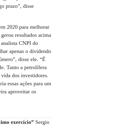
go prazo”, disse
 em 2020 para melhorar
1 gerou resultados acima
 analista CNPI do
lhar apenas o dividendo
úmero”, disse ele. “É
e. Tanto a petrolífera
vida dos investidores.
ria essas ações para um
ira aproveitar os
timo exercício”
Sergio