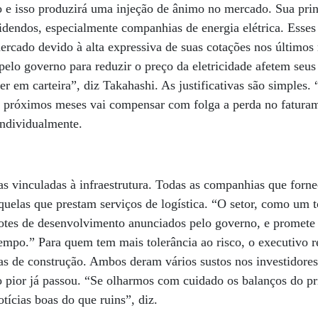
o e isso produzirá uma injeção de ânimo no mercado. Sua prin
idendos, especialmente companhias de energia elétrica. Esse
ercado devido à alta expressiva de suas cotações nos últimos
elo governo para reduzir o preço da eletricidade afetem seu
er em carteira”, diz Takahashi. As justificativas são simples.
s próximos meses vai compensar com folga a perda no faturam
individualmente.
as vinculadas à infraestrutura. Todas as companhias que forn
uelas que prestam serviços de logística. “O setor, como um 
otes de desenvolvimento anunciados pelo governo, e promete 
tempo.” Para quem tem mais tolerância ao risco, o executivo
as de construção. Ambos deram vários sustos nos investidores
 pior já passou. “Se olharmos com cuidado os balanços do pr
tícias boas do que ruins”, diz.