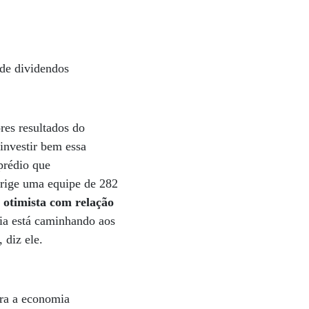
 de dividendos
res resultados do
investir bem essa
prédio que
dirige uma equipe de 282
 otimista com relação
a está caminhando aos
, diz ele.
ara a economia