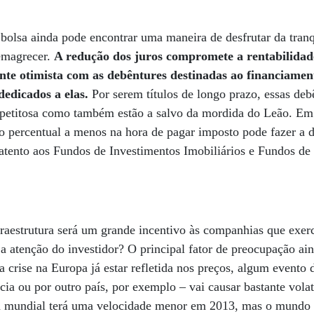
olsa ainda pode encontrar uma maneira de desfrutar da tranq
 emagrecer.
A redução dos juros compromete a rentabilidad
ante otimista com as debêntures destinadas ao financiamen
dedicados a elas.
Por serem títulos de longo prazo, essas de
petitosa como também estão a salvo da mordida do Leão. Em
o percentual a menos na hora de pagar imposto pode fazer a d
 atento aos Fundos de Investimentos Imobiliários e Fundos de 
fraestrutura será um grande incentivo às companhias que exer
 a atenção do investidor? O principal fator de preocupação ai
 crise na Europa já estar refletida nos preços, algum evento 
ia ou por outro país, por exemplo – vai causar bastante volat
a mundial terá uma velocidade menor em 2013, mas o mundo 