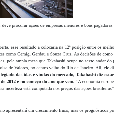
r deve procurar ações de empresas menores e boas pagadoras
rta, esse resultado a colocaria na 12ª posição entre os melho
antes como Cemig, Gerdau e Souza Cruz. As decisões de como 
ias, pela ampla mesa que Takahashi ocupa no sexto andar do 
olsa de Valores, no centro velho do Rio de Janeiro. Ali, ele 
legiado das idas e vindas do mercado, Takahashi diz estar
al de 2012 e no começo do ano que vem.
“A economia europei
sa incerteza está computada nos preços das ações brasileiras”
ano apresentará um crescimento fraco, mas os prognósticos p