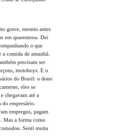
uito grave, mesmo antes
ar em quarentena. Dei
 acompanhando o que
ar a comida de amanhã.
e também precisam ser
garçons, motoboys. E o
sários do Brasil: o dono
camente, eles se
 e chegavam até a
a do empresário.
geram empregos, pagam
so. Mas a forma como
ncomodou. Senti muita