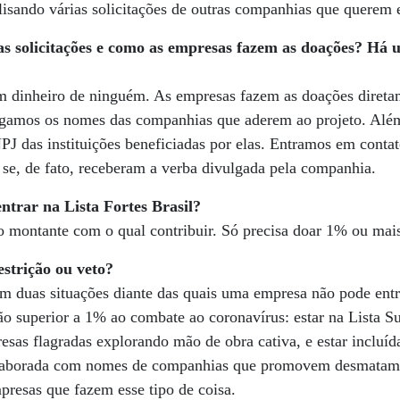
isando várias solicitações de outras companhias que querem en
s solicitações e como as empresas fazem as doações? Há 
dinheiro de ninguém. As empresas fazem as doações diretam
lgamos os nomes das companhias que aderem ao projeto. Além
J das instituições beneficiadas por elas. Entramos em conta
 se, de fato, receberam a verba divulgada pela companhia.
entrar na
Lista Fortes Brasil?
 montante com o qual contribuir. Só precisa doar 1% ou mais
estrição ou veto?
m duas situações diante das quais uma empresa não pode entra
 superior a 1% ao combate ao coronavírus: estar na Lista Su
sas flagradas explorando mão de obra cativa, e estar incluída
laborada com nomes de companhias que promovem desmatame
presas que fazem esse tipo de coisa.