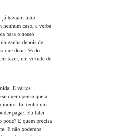
 já haviam feito
em nenhum caso, a verba
ca para o nosso
hia ganha depois de
nso que doar 1% do
em fazer, em virtude de
mida. E vários
a-se quem pensa que a
do muito. Eu tenho um
oder pagar. Eu falei
ão pode? E quem precisa
nte. E não podemos