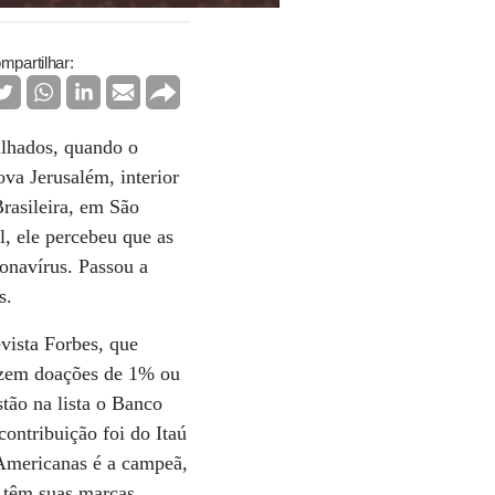
mpartilhar:
illhados, quando o
ova Jerusalém, interior
Brasileira, em São
, ele percebeu que as
onavírus. Passou a
s.
evista Forbes, que
fazem doações de 1% ou
stão na lista o Banco
ontribuição foi do Itaú
 Americanas é a campeã,
s têm suas marcas