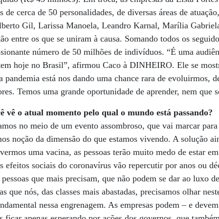
is de cerca de 50 personalidades, de diversas áreas de atuação
lberto Gil, Larissa Manoela, Leandro Karnal, Marília Gabrie
tão entre os que se uniram à causa. Somando todos os seguido
essionante número de 50 milhões de indivíduos. “É uma audiê
em hoje no Brasil”, afirmou Caco à DINHEIRO. Ele se mostra
sa pandemia está nos dando uma chance rara de evoluirmos, d
ores. Temos uma grande oportunidade de aprender, nem que s
ê o atual momento pelo qual o mundo está passando?
mos no meio de um evento assombroso, que vai marcar para 
mos noção da dimensão do que estamos vivendo. A solução ai
vermos uma vacina, as pessoas terão muito medo de estar em 
 efeitos sociais do coronavírus vão repercutir por anos ou dé
s pessoas que mais precisam, que não podem se dar ao luxo de
as que nós, das classes mais abastadas, precisamos olhar nes
 fundamental nessa engrenagem. As empresas podem – e devem 
s ficar apenas esperando por ações dos governos, que também