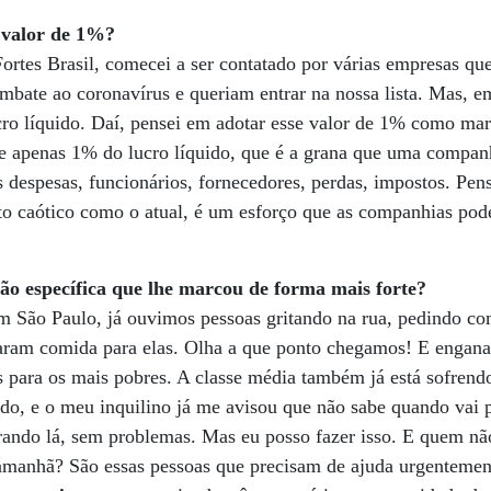
 valor de 1%?
ortes Brasil, comecei a ser contatado por várias empresas que
mbate ao coronavírus e queriam entrar na nossa lista. Mas, 
ro líquido. Daí, pensei em adotar esse valor de 1% como mar
de apenas 1% do lucro líquido, que é a grana que uma compan
as despesas, funcionários, fornecedores, perdas, impostos. Pe
o caótico como o atual, é um esforço que as companhias pod
o específica que lhe marcou de forma mais forte?
m São Paulo, já ouvimos pessoas gritando na rua, pedindo co
aram comida para elas. Olha a que ponto chegamos! E engan
s para os mais pobres. A classe média também já está sofren
do, e o meu inquilino já me avisou que não sabe quando vai p
rando lá, sem problemas. Mas eu posso fazer isso. E quem n
 amanhã? São essas pessoas que precisam de ajuda urgenteme