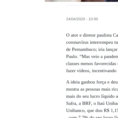
24/04/2020 - 10:00
O ator e diretor paulista C
coronavírus interrompeu tu
de Pernambuco; iria lançar
Paulo. “Mas veio a pandemi
classes menos favorecidas 
fazer vídeos, incentivando 
A ideia ganhou força e deu
mostra as pessoas mais ri
mais do seu lucro líquido 
Safra, a BRF, o Itaú Uniba
Unibanco, que dou R$ 1,15
, com 7,7% do seu lucro lí