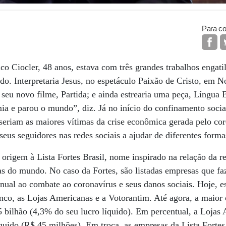
Para co
aco Ciocler, 48 anos, estava com três grandes trabalhos engat
do. Interpretaria Jesus, no espetáculo Paixão de Cristo, em N
 seu novo filme, Partida; e ainda estrearia uma peça, Língua 
a e parou o mundo”, diz. Já no início do confinamento social
seriam as maiores vítimas da crise econômica gerada pelo cor
seus seguidores nas redes sociais a ajudar de diferentes forma
 origem à Lista Fortes Brasil, nome inspirado na relação da r
cas do mundo. No caso da Fortes, são listadas empresas que 
anual ao combate ao coronavírus e seus danos sociais. Hoje, e
nco, as Lojas Americanas e a Votorantim. Até agora, a maior c
 bilhão (4,3% do seu lucro líquido). Em percentual, a Lojas
quido (R$ 45 milhões). Em troca, as empresas da Lista Forte