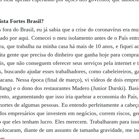
sta Fortes Brasil?
ora do Brasil, eu já sabia que a crise do coronavírus era m
tado por aqui. Comecei o meu isolamento antes de o País entr
ra, que trabalha na minha casa há mais de 10 anos, e fiquei
ita gente que precisa do dinheiro que ganha hoje para compr
rais, que não conseguem oferecer seus serviços pela internet 
s, buscando ajudar esses trabalhadores, como cabeleireiros, 
acana. Nessa época (final de março), vi vídeos de dois empre
ang) e o dono dos restaurantes Madero (Junior Durski). Basi
ento, argumentando que isso iria quebrar a economia do País,
mortes de algumas pessoas. Eu entendo perfeitamente a cabeç
 dos empresários que investem em negócios, correm riscos, 
o que eles tenham lucro. Eles merecem. Trabalharam para is
 colocaram, diante de um assunto de tamanha gravidade, me i
les.