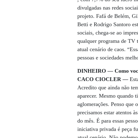
divulgadas nas redes socia
projeto. Fafá de Belém, Gi
Betti e Rodrigo Santoro es
sociais, chega-se ao impr
qualquer programa de TV t
atual cenário de caos. “Es
pessoas e sociedades melh
DINHEIRO — Como você v
CACO CIOCLER —
Esta
Acredito que ainda não te
aparecer. Mesmo quando ti
aglomerações. Penso que os
precisamos estar atentos à
do mês. É para essas pesso
iniciativa privada é peça
atual cenário. Não podemo