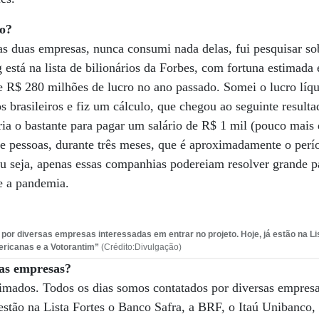
to?
 duas empresas, nunca consumi nada delas, fui pesquisar sob
está na lista de bilionários da Forbes, com fortuna estimada
e R$ 280 milhões de lucro no ano passado. Somei o lucro líq
 brasileiros e fiz um cálculo, que chegou ao seguinte result
ria o bastante para pagar um salário de R$ 1 mil (pouco mais
e pessoas, durante três meses, que é aproximadamente o perí
Ou seja, apenas essas companhias podereiam resolver grande p
e a pandemia.
por diversas empresas interessadas em entrar no projeto. Hoje, já estão na Li
ericanas e a Votorantim”
(Crédito:Divulgação)
das empresas?
nimados. Todos os dias somos contatados por diversas empresa
á estão na Lista Fortes o Banco Safra, a BRF, o Itaú Unibanco