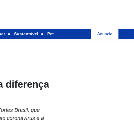
her
Sustentável
Pet
Anuncie
 diferença
ortes Brasil, que
ao coronavírus e a