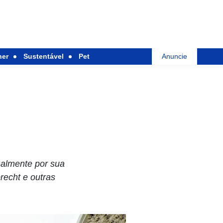
her
Sustentável
Pet
Anuncie
nalmente por sua
echt e outras