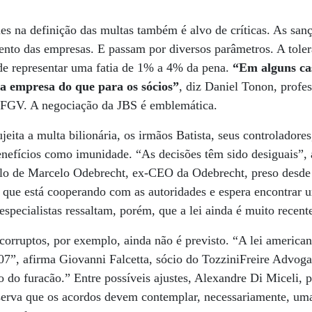
rmes na definição das multas também é alvo de críticas. As sa
nto das empresas. E passam por diversos parâmetros. A toler
de representar uma fatia de 1% a 4% da pena.
“Em alguns cas
a empresa do que para os sócios”
, diz Daniel Tonon, prof
 FGV. A negociação da JBS é emblemática.
jeita a multa bilionária, os irmãos Batista, seus controladore
enefícios como imunidade. “As decisões têm sido desiguais”,
lo de Marcelo Odebrecht, ex-CEO da Odebrecht, preso desde
que está cooperando com as autoridades e espera encontrar
specialistas ressaltam, porém, que a lei ainda é muito recente
corruptos, por exemplo, ainda não é previsto. “A lei america
007”, afirma Giovanni Falcetta, sócio do TozziniFreire Advog
o do furacão.” Entre possíveis ajustes, Alexandre Di Miceli, 
erva que os acordos devem contemplar, necessariamente, um