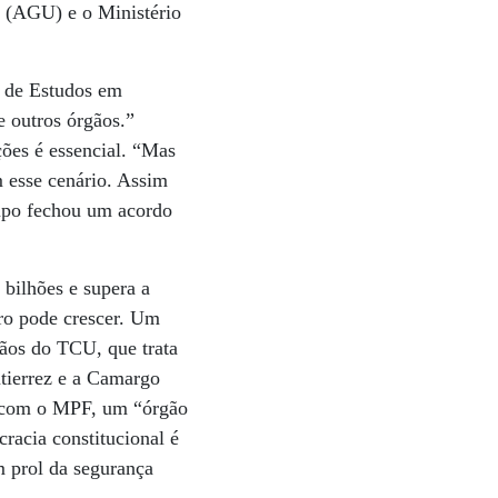
 (AGU) e o Ministério
o de Estudos em
 outros órgãos.”
ções é essencial. “Mas
m esse cenário. Assim
rupo fechou um acordo
 bilhões e supera a
iro pode crescer. Um
mãos do TCU, que trata
utierrez e a Camargo
o com o MPF, um “órgão
acia constitucional é
 prol da segurança