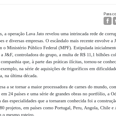
Para co
s, a operação Lava Jato revelou uma intrincada rede de corru
lões e diversas empresas. O escândalo mais recente envolve a
 o Ministério Público Federal (MPF). Estipulada inicialment
 J&F, controladora do grupo, a multa de R$ 11,1 bilhões col
companhia que, à parte das práticas ilícitas, tornou-se conhe
exemplo, na série de aquisições de frigoríficos em dificuldad
a, na última década.
esa a se tornar a maior processadora de carnes do mundo, co
 em 24 países e uma série de grandes obras no portfólio, a 
 das especialidades que a tornaram conhecida foi a construçã
 80 projetos, em países como Portugal, Peru, Angola, Chile e
m o mesmo roteiro.