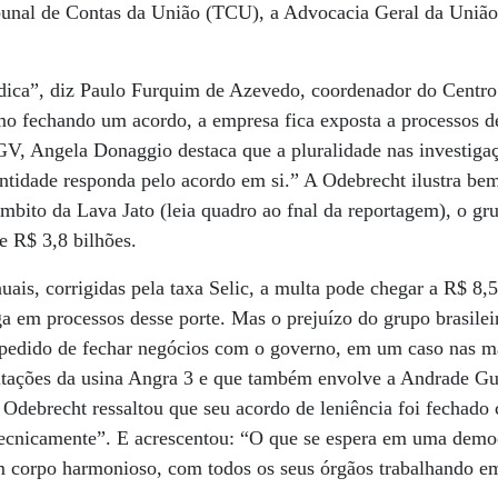
unal de Contas da União (TCU), a Advocacia Geral da União
rídica”, diz Paulo Furquim de Azevedo, coordenador do Centr
o fechando um acordo, a empresa fica exposta a processos de
GV, Angela Donaggio destaca que a pluralidade nas investiga
ntidade responda pelo acordo em si.” A Odebrecht ilustra be
mbito da Lava Jato (leia quadro ao fnal da reportagem), o g
e R$ 3,8 bilhões.
ais, corrigidas pela taxa Selic, a multa pode chegar a R$ 8,5
ga em processos desse porte. Mas o prejuízo do grupo brasile
 impedido de fechar negócios com o governo, em um caso nas 
icitações da usina Angra 3 e que também envolve a Andrade G
Odebrecht ressaltou que seu acordo de leniência foi fechad
ecnicamente”. E acrescentou: “O que se espera em uma democr
 corpo harmonioso, com todos os seus órgãos trabalhando em