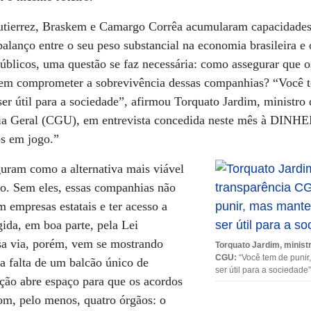
tierrez, Braskem e Camargo Corrêa acumularam capacidades 
balanço entre o seu peso substancial na economia brasileira e
úblicos, uma questão se faz necessária: como assegurar que 
em comprometer a sobrevivência dessas companhias? “Você t
ser útil para a sociedade”, afirmou Torquato Jardim, ministro 
ria Geral (CGU), em entrevista concedida neste mês à DINH
os em jogo.”
guram como a alternativa mais viável
rio. Sem eles, essas companhias não
 empresas estatais e ter acesso a
ida, em boa parte, pela Lei
sa via, porém, vem se mostrando
Torquato Jardim, minist
CGU:
“Você tem de punir
la falta de um balcão único de
ser útil para a sociedade”
ção abre espaço para que os acordos
om, pelo menos, quatro órgãos: o