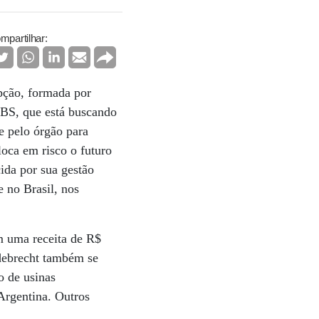
mpartilhar:
pção, formada por
 JBS, que está buscando
e pelo órgão para
oca em risco o futuro
cida por sua gestão
e no Brasil, nos
m uma receita de R$
Odebrecht também se
o de usinas
 Argentina. Outros