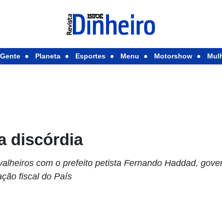
Gente
Planeta
Esportes
Menu
Motorshow
Mul
a discórdia
alheiros com o prefeito petista Fernando Haddad, gover
ção fiscal do País