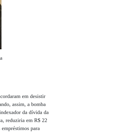
ha
ncordaram em desistir
mando, assim, a bomba
indexador da dívida da
va, reduziria em R$ 22
s empréstimos para