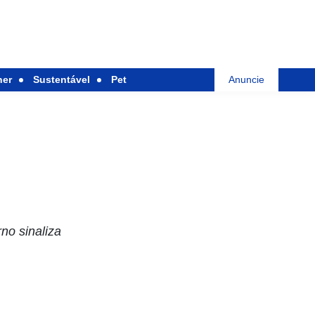
her
Sustentável
Pet
Anuncie
no sinaliza