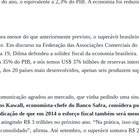
 do ano, o equivalente a 2,3% do PIB. A economia foi reduzi
a menor do que anteriormente previsto, o superávit brasileiro
ole. Em discurso na Federação das Associações Comerciais do
a 19, Dilma defendeu a solidez fiscal da economia brasileira.
a 35% do PIB, e nós temos US$ 376 bilhões de reservas inter
e, dos 20 países mais desenvolvidos, apenas seis produzem su
comunicação agradou ao mercado, que vinha pedindo uma sina
os Kawall, economista-chefe do Banco Safra, considera p
ndicação de que em 2014 o esforço fiscal também será men
, atingindo R$ 3 trilhões no próximo ano. “Na prática, isso si
consolidado”, afirma. Até setembro, o superávit somava R$ 2