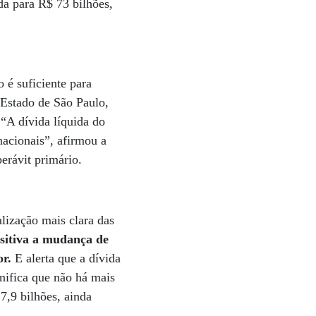
da para R$ 73 bilhões,
 é suficiente para
 Estado de São Paulo,
 “A dívida líquida do
nacionais”, afirmou a
perávit primário.
lização mais clara das
ositiva a mudança de
or.
E alerta que a dívida
gnifica que não há mais
7,9 bilhões, ainda