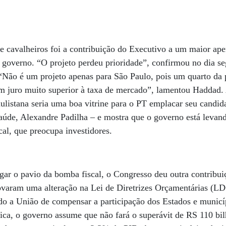
 cavalheiros foi a contribuição do Executivo a um maior ape
do governo. “O projeto perdeu prioridade”, confirmou no dia se
Não é um projeto apenas para São Paulo, pois um quarto da p
 juro muito superior à taxa de mercado”, lamentou Haddad. 
paulistana seria uma boa vitrine para o PT emplacar seu candi
aúde, Alexandre Padilha – e mostra que o governo está levand
al, que preocupa investidores.
r o pavio da bomba fiscal, o Congresso deu outra contribuiç
ovaram uma alteração na Lei de Diretrizes Orçamentárias (LD
do a União de compensar a participação dos Estados e munic
tica, o governo assume que não fará o superávit de RS 110 bi