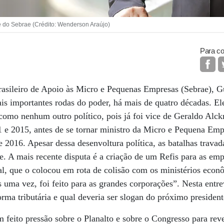
e do Sebrae (Crédito: Wenderson Araújo)
Para co
rasileiro de Apoio às Micro e Pequenas Empresas (Sebrae), G
s importantes rodas do poder, há mais de quatro décadas. El
 como nenhum outro político, pois já foi vice de Geraldo Al
11 e 2015, antes de se tornar ministro da Micro e Pequena E
e 2016. Apesar dessa desenvoltura política, as batalhas trava
e. A mais recente disputa é a criação de um Refis para as emp
l, que o colocou em rota de colisão com os ministérios econô
uma vez, foi feito para as grandes corporações”. Nesta entrev
orma tributária e qual deveria ser slogan do próximo president
 feito pressão sobre o Planalto e sobre o Congresso para reve