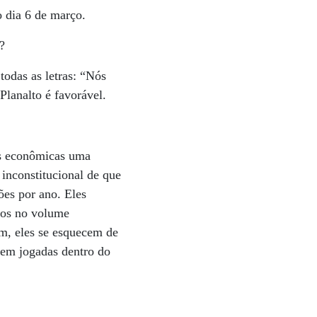
o dia 6 de março.
?
odas as letras: “Nós
Planalto é favorável.
as econômicas uma
inconstitucional de que
ões por ano. Eles
tos no volume
ém, eles se esquecem de
sem jogadas dentro do