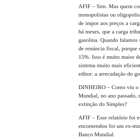
AFIF –
Sim. Mas quem cons
monopolistas ou oligopolis
de impor aos preços a carg
há meses, que a carga trib
gasolina. Quando falamos s
de renúncia fiscal, porque
15%. Isso é muito maior d
sistema muito mais eficie
editor: a arrecadação do g
DINHEIRO –
Como viu o r
Mundial, no ano passado,
extinção do Simples?
AFIF –
Esse relatório fo
encomendou foi um ex-mini
Banco Mundial.