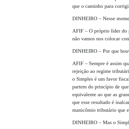
que o caminho para corrigi
DINHEIRO –
Nesse moment
AFIF –
O próprio líder do
não vamos nos colocar cont
DINHEIRO –
Por que houv
AFIF –
Sempre é assim qua
rejeição ao regime tributá
o Simples é um favor fisca
partem do princípio de qu
equivalente ao que as gran
que esse resultado é inalc
manicômio tributário que e
DINHEIRO –
Mas o Simple