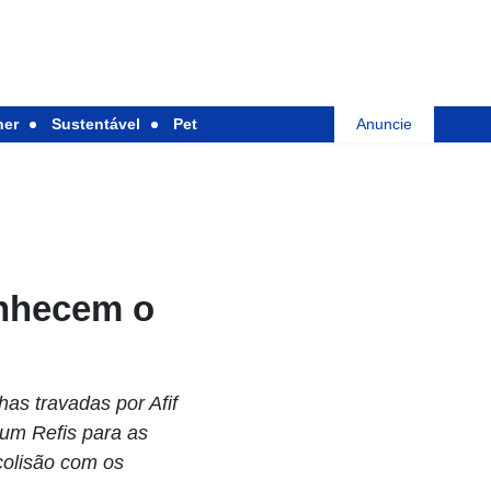
her
Sustentável
Pet
Anuncie
onhecem o
as travadas por Afif
 um Refis para as
colisão com os