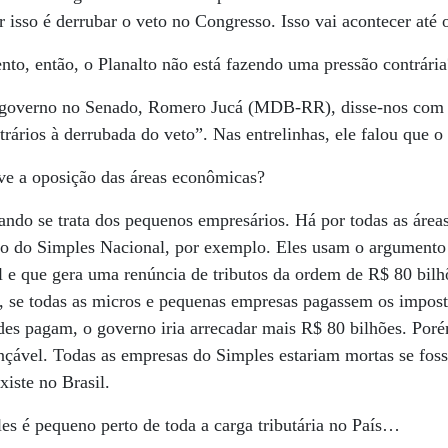
r isso é derrubar o veto no Congresso. Isso vai acontecer até 
o, então, o Planalto não está fazendo uma pressão contrária
 governo no Senado, Romero Jucá (MDB-RR), disse-nos com t
rários à derrubada do veto”. Nas entrelinhas, ele falou que o 
e a oposição das áreas econômicas?
ndo se trata dos pequenos empresários. Há por todas as áre
rio do Simples Nacional, por exemplo. Eles usam o argumento 
l e que gera uma renúncia de tributos da ordem de R$ 80 bilh
e, se todas as micros e pequenas empresas pagassem os impos
des pagam, o governo iria arrecadar mais R$ 80 bilhões. Por
ançável. Todas as empresas do Simples estariam mortas se fos
xiste no Brasil.
s é pequeno perto de toda a carga tributária no País…