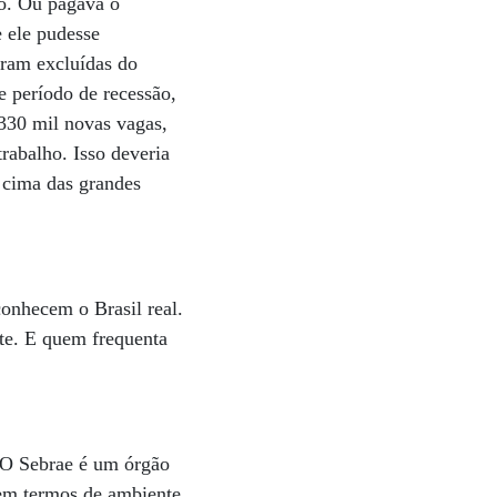
ão. Ou pagava o
e ele pudesse
aram excluídas do
e período de recessão,
330 mil novas vagas,
rabalho. Isso deveria
 cima das grandes
onhecem o Brasil real.
te. E quem frequenta
 O Sebrae é um órgão
 em termos de ambiente