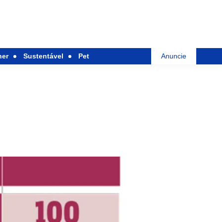
her
Sustentável
Pet
Anuncie