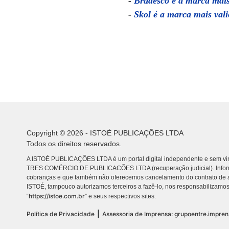
-
Bradesco é a marca mais
-
Skol é a marca mais val
Copyright © 2026 - ISTOÉ PUBLICAÇÕES LTDA
Todos os direitos reservados.
A ISTOÉ PUBLICAÇÕES LTDA é um portal digital independente e sem vin
TRES COMÉRCIO DE PUBLICACÕES LTDA (recuperação judicial). Info
cobranças e que também não oferecemos cancelamento do contrato de a
ISTOÉ, tampouco autorizamos terceiros a fazê-lo, nos responsabilizamos
https://istoe.com.br
“
” e seus respectivos sites.
|
Política de Privacidade
Assessoria de Imprensa: grupoentre.impre