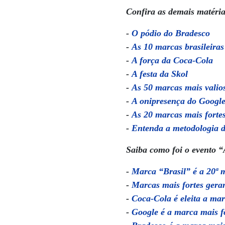
Confira as demais matéria
-
O pódio do Bradesco
-
As 10 marcas brasileiras
-
A força da Coca-Cola
-
A festa da Skol
-
As 50 marcas mais valio
-
A onipresença do Googl
-
As 20 marcas mais forte
-
Entenda a metodologia d
Saiba como foi o evento “
-
Marca “Brasil” é a 20ª 
-
Marcas mais fortes geram
-
Coca-Cola é eleita a mar
-
Google é a marca mais f