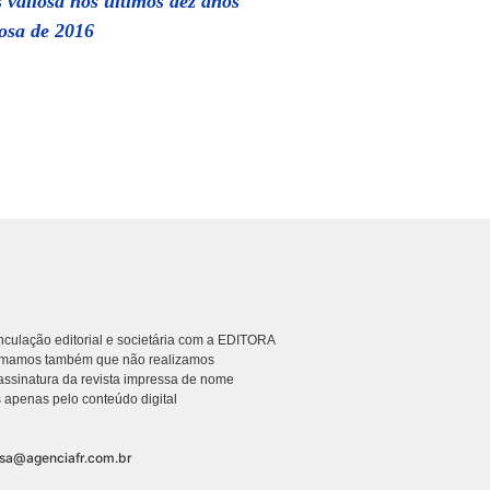
 valiosa nos últimos dez anos
iosa de 2016
culação editorial e societária com a EDITORA
rmamos também que não realizamos
ssinatura da revista impressa de nome
 apenas pelo conteúdo digital
nsa@agenciafr.com.br