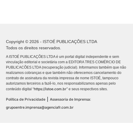
Copyright © 2026 - ISTOÉ PUBLICAÇÕES LTDA
Todos os direitos reservados.
A ISTOÉ PUBLICAÇÕES LTDA é um portal digital independente e sem
vinculação editorial e societária com a EDITORA TRES COMÉRCIO DE
PUBLICACÕES LTDA (recuperação judicial). Informamos também que não
realizamos cobranças e que também não oferecemos cancelamento do
contrato de assinatura da revista impressa de nome ISTOÉ, tampouco
autorizamos terceiros a fazê-lo, nos responsabilizamos apenas pelo
https://istoe.com.br
conteúdo digital “
” e seus respectivos sites.
|
Política de Privacidade
Assessoria de Imprensa:
grupoentre.imprensa@agenciafr.com.br