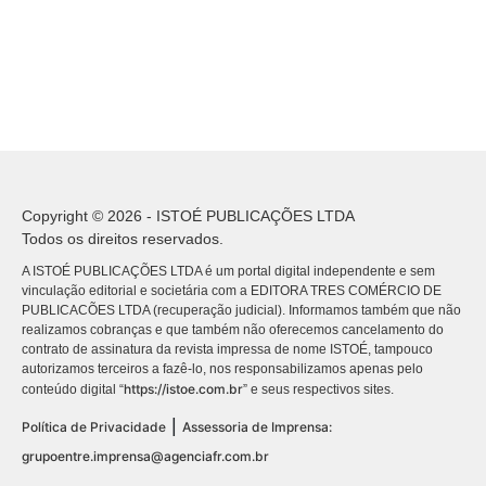
Copyright © 2026 - ISTOÉ PUBLICAÇÕES LTDA
Todos os direitos reservados.
A ISTOÉ PUBLICAÇÕES LTDA é um portal digital independente e sem
vinculação editorial e societária com a EDITORA TRES COMÉRCIO DE
PUBLICACÕES LTDA (recuperação judicial). Informamos também que não
realizamos cobranças e que também não oferecemos cancelamento do
contrato de assinatura da revista impressa de nome ISTOÉ, tampouco
autorizamos terceiros a fazê-lo, nos responsabilizamos apenas pelo
https://istoe.com.br
conteúdo digital “
” e seus respectivos sites.
|
Política de Privacidade
Assessoria de Imprensa:
grupoentre.imprensa@agenciafr.com.br