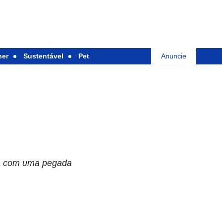
her
Sustentável
Pet
Anuncie
sta com uma pegada