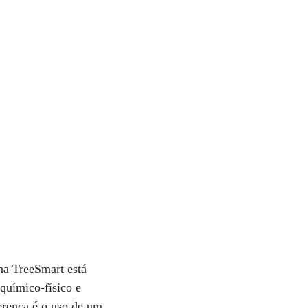
na TreeSmart está
químico-físico e
ferença é o uso de um