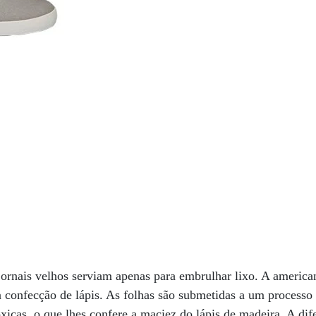
ornais velhos serviam apenas para embrulhar lixo. A america
a confecção de lápis. As folhas são submetidas a um processo 
xicas, o que lhes confere a maciez do lápis de madeira. A di