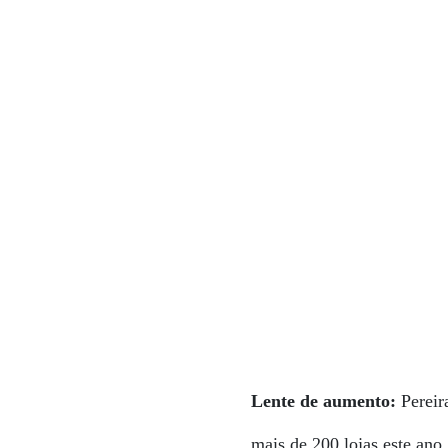
Lente de aumento:
Pereir
mais de 200 lojas este ano