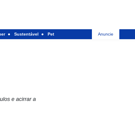
her
Sustentável
Pet
Anuncie
los e acirrar a