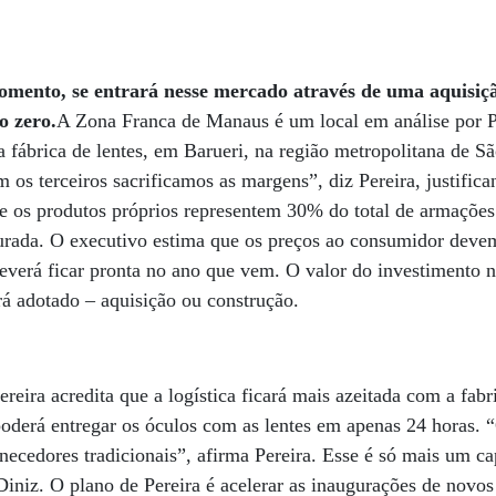
omento, se entrará nesse mercado através de uma aquisiçã
o zero.
A Zona Franca de Manaus é um local em análise por P
 fábrica de lentes, em Barueri, na região metropolitana de 
m os terceiros sacrificamos as margens”, diz Pereira, justifica
ue os produtos próprios representem 30% do total de armações
gurada. O executivo estima que os preços ao consumidor dev
verá ficar pronta no ano que vem. O valor do investimento nã
á adotado – aquisição ou construção.
eira acredita que a logística ficará mais azeitada com a fabr
 poderá entregar os óculos com as lentes em apenas 24 horas.
ecedores tradicionais”, afirma Pereira. Esse é só mais um ca
 Diniz. O plano de Pereira é acelerar as inaugurações de novo