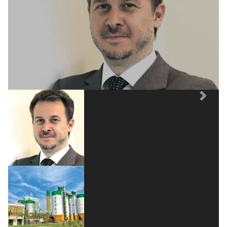
funcionários e até clientes com o escritório
Stocche Forbes, que defende a Paper
Excellence. Na foto ao lado, uma planta da
Eldorado Brasil Celulose, objeto de disputa
das empresas.
Previous
Next