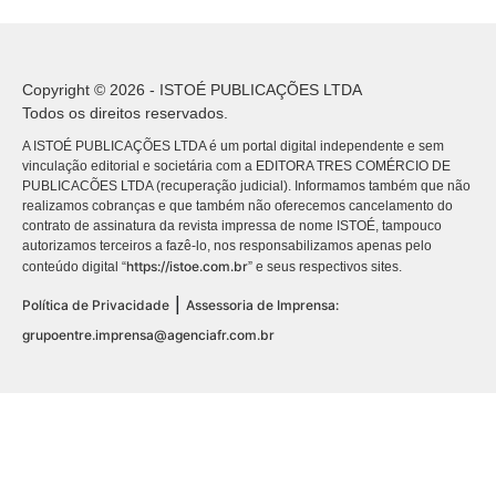
Copyright © 2026 - ISTOÉ PUBLICAÇÕES LTDA
Todos os direitos reservados.
A ISTOÉ PUBLICAÇÕES LTDA é um portal digital independente e sem
vinculação editorial e societária com a EDITORA TRES COMÉRCIO DE
PUBLICACÕES LTDA (recuperação judicial). Informamos também que não
realizamos cobranças e que também não oferecemos cancelamento do
contrato de assinatura da revista impressa de nome ISTOÉ, tampouco
autorizamos terceiros a fazê-lo, nos responsabilizamos apenas pelo
https://istoe.com.br
conteúdo digital “
” e seus respectivos sites.
|
Política de Privacidade
Assessoria de Imprensa:
grupoentre.imprensa@agenciafr.com.br