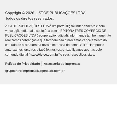
Copyright © 2026 - ISTOÉ PUBLICAÇÕES LTDA
Todos os direitos reservados.
A ISTOÉ PUBLICAÇÕES LTDA é um portal digital independente e sem
vinculação editorial e societária com a EDITORA TRES COMÉRCIO DE
PUBLICACÕES LTDA (recuperação judicial). Informamos também que não
realizamos cobranças e que também não oferecemos cancelamento do
contrato de assinatura da revista impressa de nome ISTOÉ, tampouco
autorizamos terceiros a fazê-lo, nos responsabilizamos apenas pelo
https://istoe.com.br
conteúdo digital “
” e seus respectivos sites.
|
Política de Privacidade
Assessoria de Imprensa:
grupoentre.imprensa@agenciafr.com.br