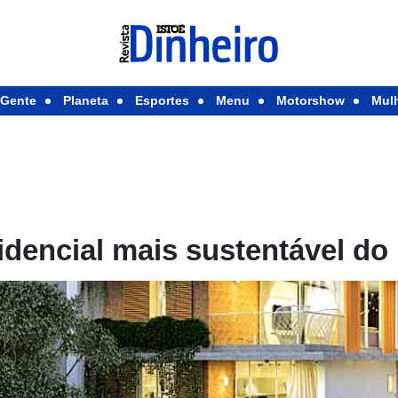
Gente
Planeta
Esportes
Menu
Motorshow
Mul
idencial mais sustentável do 