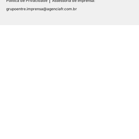
|
Política de Privacidade
Assessoria de Imprensa:
grupoentre.imprensa@agenciafr.com.br