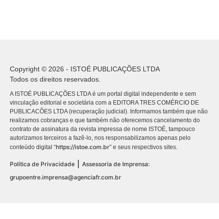
Copyright © 2026 - ISTOÉ PUBLICAÇÕES LTDA
Todos os direitos reservados.
A ISTOÉ PUBLICAÇÕES LTDA é um portal digital independente e sem
vinculação editorial e societária com a EDITORA TRES COMÉRCIO DE
PUBLICACÕES LTDA (recuperação judicial). Informamos também que não
realizamos cobranças e que também não oferecemos cancelamento do
contrato de assinatura da revista impressa de nome ISTOÉ, tampouco
autorizamos terceiros a fazê-lo, nos responsabilizamos apenas pelo
https://istoe.com.br
conteúdo digital “
” e seus respectivos sites.
|
Política de Privacidade
Assessoria de Imprensa:
grupoentre.imprensa@agenciafr.com.br