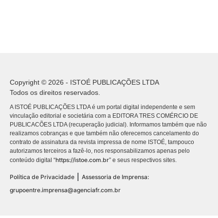
Copyright © 2026 - ISTOÉ PUBLICAÇÕES LTDA
Todos os direitos reservados.
A ISTOÉ PUBLICAÇÕES LTDA é um portal digital independente e sem
vinculação editorial e societária com a EDITORA TRES COMÉRCIO DE
PUBLICACÕES LTDA (recuperação judicial). Informamos também que não
realizamos cobranças e que também não oferecemos cancelamento do
contrato de assinatura da revista impressa de nome ISTOÉ, tampouco
autorizamos terceiros a fazê-lo, nos responsabilizamos apenas pelo
https://istoe.com.br
conteúdo digital “
” e seus respectivos sites.
|
Política de Privacidade
Assessoria de Imprensa:
grupoentre.imprensa@agenciafr.com.br