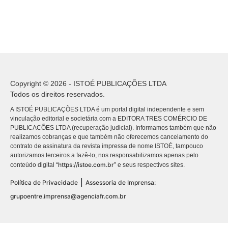
Copyright © 2026 - ISTOÉ PUBLICAÇÕES LTDA
Todos os direitos reservados.
A ISTOÉ PUBLICAÇÕES LTDA é um portal digital independente e sem
vinculação editorial e societária com a EDITORA TRES COMÉRCIO DE
PUBLICACÕES LTDA (recuperação judicial). Informamos também que não
realizamos cobranças e que também não oferecemos cancelamento do
contrato de assinatura da revista impressa de nome ISTOÉ, tampouco
autorizamos terceiros a fazê-lo, nos responsabilizamos apenas pelo
https://istoe.com.br
conteúdo digital “
” e seus respectivos sites.
|
Política de Privacidade
Assessoria de Imprensa:
grupoentre.imprensa@agenciafr.com.br