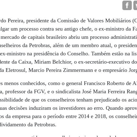
rdo Pereira, presidente da Comissão de Valores Mobiliários 
ulgar um processo contra seu antigo chefe, o ex-ministro da
o mercado de capitais brasileiro abriu um processo administrat
nselheiros da Petrobras, além de um membro atual, o presid
 ex-ministro na presidência do Conselho. Também estão na lis
dente da Caixa, Miriam Belchior, o ex-secretário-executivo d
e da Eletrosul, Marcio Pereira Zimmermann e o empresário Jor
s menos conhecidos, como o general Francisco Roberto de A
a, professor da FGV, e o sindicalista José Maria Ferreira Ra
sibilidade de que os conselheiros tenham prejudicado os acion
uas decisões induziram os investidores ao erro. Quando aprov
os da empresa para o período entre 2014 e 2018, os conselhe
ndividamento da Petrobras.