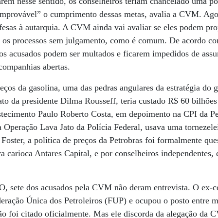
rem nesse sentido, os conselheiros teriam chancelado uma pol
improvável” o cumprimento dessas metas, avalia a CVM. Agor
efesas à autarquia. A CVM ainda vai avaliar se eles podem pr
r os processos sem julgamento, como é comum. De acordo co
 os acusados podem ser multados e ficarem impedidos de ass
 companhias abertas.
reços da gasolina, uma das pedras angulares da estratégia do 
to da presidente Dilma Rousseff, teria custado R$ 60 bilhões 
stecimento Paulo Roberto Costa, em depoimento na CPI da Petr
la Operação Lava Jato da Polícia Federal, usava uma tornezelei
 Foster, a política de preços da Petrobras foi formalmente que
ra carioca Antares Capital, e por conselheiros independente
 sete dos acusados pela CVM não deram entrevista. O ex-co
deração Única dos Petroleiros (FUP) e ocupou o posto entre 
ão foi citado oficialmente. Mas ele discorda da alegação da