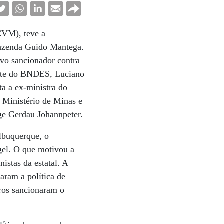
(CVM), teve a
 Fazenda Guido Mantega.
ivo sancionador contra
ente do BNDES, Luciano
ta a ex-ministra do
o Ministério de Minas e
ge Gerdau Johannpeter.
lbuquerque, o
ngel. O que motivou a
istas da estatal. A
aram a política de
iros sancionaram o