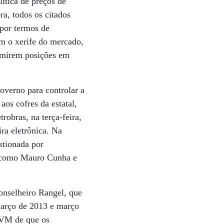
ítica de preços de
a, todos os citados
opor termos de
m o xerife do mercado,
umirem posições em
governo para controlar a
aos cofres da estatal,
obras, na terça-feira,
ra eletrônica. Na
stionada por
s, como Mauro Cunha e
nselheiro Rangel, que
março de 2013 e março
 CVM de que os