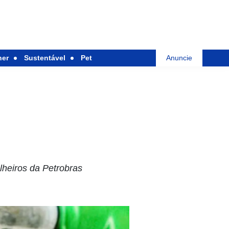
her
Sustentável
Pet
Anuncie
lheiros da Petrobras