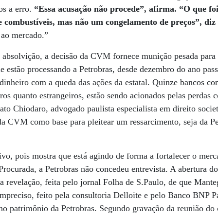
os a erro.
“Essa acusação não procede”, afirma. “O que fo
 de combustíveis, mas não um congelamento de preços”, di
o ao mercado.”
 absolvição, a decisão da CVM fornece munição pesada para
que estão processando a Petrobras, desde dezembro do ano pa
dinheiro com a queda das ações da estatal. Quinze bancos co
iros quanto estrangeiros, estão sendo acionados pelas perdas c
to Chiodaro, advogado paulista especialista em direito societá
 da CVM como base para pleitear um ressarcimento, seja da Pe
o, pois mostra que está agindo de forma a fortalecer o merc
 Procurada, a Petrobras não concedeu entrevista. A abertura do
a revelação, feita pelo jornal Folha de S.Paulo, de que Manteg
mpreciso, feito pela consultoria Delloite e pelo Banco BNP P
no patrimônio da Petrobras. Segundo gravação da reunião do 