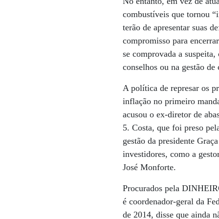
No entanto, em vez de atua
combustíveis que tornou “
terão de apresentar suas d
compromisso para encerra
se comprovada a suspeita,
conselhos ou na gestão de
A política de represar os p
inflação no primeiro manda
acusou o ex-diretor de aba
5. Costa, que foi preso pe
gestão da presidente Graça
investidores, como a gesto
José Monforte.
Procurados pela DINHEIRO,
é coordenador-geral da Fe
de 2014, disse que ainda n