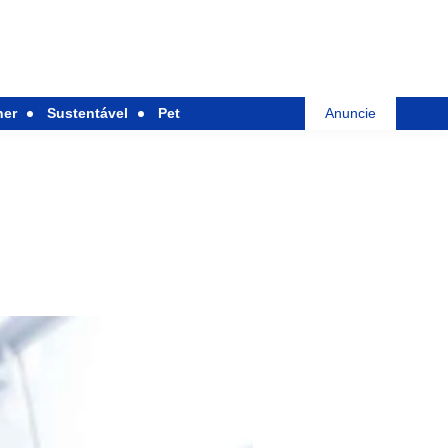
her
Sustentável
Pet
Anuncie