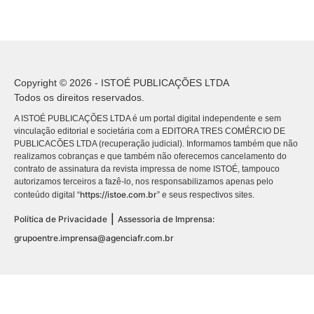
Copyright © 2026 - ISTOÉ PUBLICAÇÕES LTDA
Todos os direitos reservados.
A ISTOÉ PUBLICAÇÕES LTDA é um portal digital independente e sem
vinculação editorial e societária com a EDITORA TRES COMÉRCIO DE
PUBLICACÕES LTDA (recuperação judicial). Informamos também que não
realizamos cobranças e que também não oferecemos cancelamento do
contrato de assinatura da revista impressa de nome ISTOÉ, tampouco
autorizamos terceiros a fazê-lo, nos responsabilizamos apenas pelo
https://istoe.com.br
conteúdo digital “
” e seus respectivos sites.
|
Política de Privacidade
Assessoria de Imprensa:
grupoentre.imprensa@agenciafr.com.br