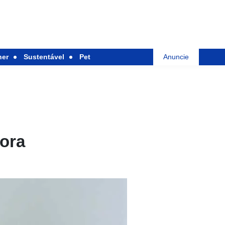
her
Sustentável
Pet
Anuncie
lora