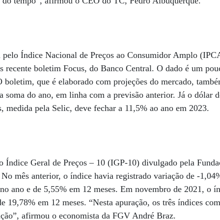
go do tempo”, afirmou o CEO do TC, Pedro Albuquerque.
da pelo Índice Nacional de Preços ao Consumidor Amplo (IPCA
 recente boletim Focus, do Banco Central. O dado é um pou
O boletim, que é elaborado com projeções do mercado, també
 soma do ano, em linha com a previsão anterior. Já o dólar 
s, medida pela Selic, deve fechar a 11,5% ao ano em 2023.
o Índice Geral de Preços – 10 (IGP-10) divulgado pela Funda
o mês anterior, o índice havia registrado variação de -1,04
 no ano e de 5,55% em 12 meses. Em novembro de 2021, o í
e 19,78% em 12 meses. “Nesta apuração, os três índices co
lação”, afirmou o economista da FGV André Braz.