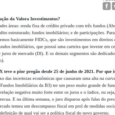
uação da Valora Investimentos?
des áreas: renda fixa de crédito privado com três fundos (Ab
dito estruturado; fundos imobiliários; e de participações. Par
temos basicamente FIDCs, que são investimentos em direitos c
undos imobiliários, que possui uma carteira que investe em ce
 juros de mercado (DI). E os demais segmentos são dedicados
o).
 teve o pior pregão desde 25 de junho de 2021. Por que i
xo das incertezas econômicas que causaram uma alta na curva 
Fundos Imobiliários da B3) ter um peso muito grande de fund
relação negativa muito forte entre os juros e o índice, ou se
 recua. E na última semana, o juro disparou após falas do pres
ercado temeu um descompasso fiscal em prol de medidas soci
efinição de qual vai ser a política fiscal do novo governo.