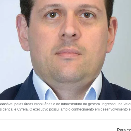
ponsável pelas áreas imobiliárias e de infraestrutura da gestora. Ingressou na Va
idential e Cyrela. O executivo possui amplo conhecimento em desenvolvimento e i
Para co