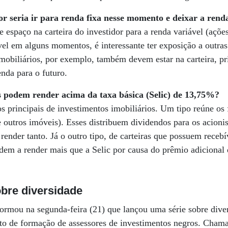
r seria ir para renda fixa nesse momento e deixar a renda
e espaço na carteira do investidor para a renda variável (açõ
ável em alguns momentos, é interessante ter exposição a outra
mobiliários, por exemplo, também devem estar na carteira, p
enda para o futuro.
s podem render acima da taxa básica (Selic) de 13,75%?
s principais de investimentos imobiliários. Um tipo reúne os 
 outros imóveis). Esses distribuem dividendos para os acion
ender tanto. Já o outro tipo, de carteiras que possuem recebí
ndem a render mais que a Selic por causa do prêmio adicional 
obre diversidade
ormou na segunda-feira (21) que lançou uma série sobre dive
to de formação de assessores de investimentos negros. Chama