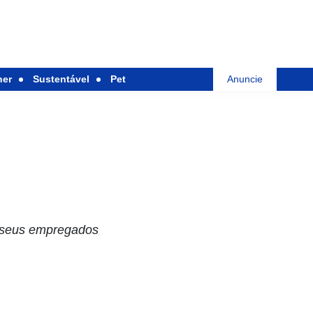
her
Sustentável
Pet
Anuncie
a seus empregados