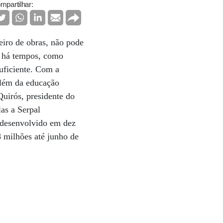
mpartilhar:
eiro de obras, não pode
io há tempos, como
suficiente. Com a
“Além da educação
Quirós, presidente do
las a Serpal
o desenvolvido em dez
8 milhões até junho de