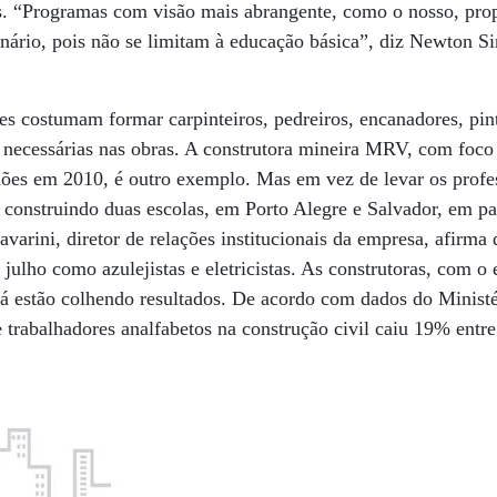
s. “Programas com visão mais abrangente, como o nosso, pr
ário, pois não se limitam à educação básica”, diz Newton Si
tes costumam formar carpinteiros, pedreiros, encanadores, pin
s necessárias nas obras. A construtora mineira MRV, com foco
lhões em 2010, é outro exemplo. Mas em vez de levar os profes
 construindo duas escolas, em Porto Alegre e Salvador, em pa
Lavarini, diretor de relações institucionais da empresa, afirm
julho como azulejistas e eletricistas. As construtoras, com o 
 já estão colhendo resultados. De acordo com dados do Minist
 trabalhadores analfabetos na construção civil caiu 19% entr