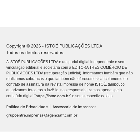
Copyright © 2026 - ISTOÉ PUBLICAÇÕES LTDA
Todos os direitos reservados.
A ISTOÉ PUBLICAÇÕES LTDA é um portal digital independente e sem
vinculação editorial e societária com a EDITORA TRES COMÉRCIO DE
PUBLICACÕES LTDA (recuperação judicial). Informamos também que não
realizamos cobranças e que também não oferecemos cancelamento do
contrato de assinatura da revista impressa de nome ISTOÉ, tampouco
autorizamos terceiros a fazê-lo, nos responsabilizamos apenas pelo
https://istoe.com.br
conteúdo digital “
” e seus respectivos sites.
|
Política de Privacidade
Assessoria de Imprensa:
grupoentre.imprensa@agenciafr.com.br