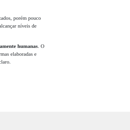
izados, porém pouco
alcançar níveis de
icamente humanas
. O
ormas elaboradas e
claro.