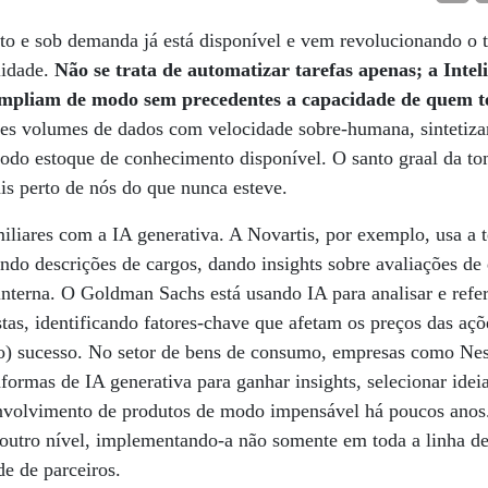
sto e sob demanda já está disponível e vem revolucionando o 
alidade.
Não se trata de automatizar tarefas apenas; a Inteli
 ampliam de modo sem precedentes a capacidade de quem 
des volumes de dados com velocidade sobre-humana, sintetiz
todo estoque de conhecimento disponível. O santo graal da t
s perto de nós do que nunca esteve.
iliares com a IA generativa. A Novartis, por exemplo, usa a t
ndo descrições de cargos, dando insights sobre avaliações d
nterna. O Goldman Sachs está usando IA para analisar e refe
istas, identificando fatores-chave que afetam os preços das aç
vo) sucesso. No setor de bens de consumo, empresas como Nes
ormas de IA generativa para ganhar insights, selecionar ideia
envolvimento de produtos de modo impensável há poucos ano
 outro nível, implementando-a não somente em toda a linha d
de de parceiros.