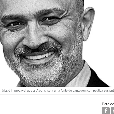
ria, é improvável que a IA por si seja uma fonte de vantagem competitiva sustent
Para co