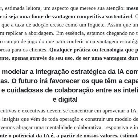
or, estimada leitora, um aspecto que merece sua atenção:
mesmo
r si seja uma fonte de vantagem competitiva sustentável
. 
de que a taxa de adoção cresce como um foguete. Assim que 
em replicar a abordagem. Em essência, estamos chegando no 
r o campo de jogo do que para conferir uma vantagem estratég
lorosa para os clientes.
Qualquer prática ou tecnologia que 
nte, apenas através de seu uso, de ser uma vantagem du
 modelar a integração estratégica da IA co
. O futuro irá favorecer os que têm a cap
 e cuidadosas de colaboração entre as inte
e digital
ecutivos e executivas devem se concentrar em aproveitar a IA 
os insights que vêm de toda operação e construir um modelo d
vemos abraçar uma mentalidade colaborativa, responsiva e in
te o potencial da IA é, a partir de nossos valores, estimul