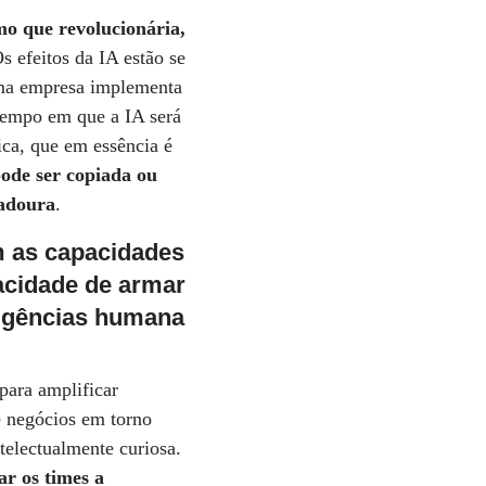
 que revolucionária,
Os efeitos da IA estão se
uma empresa implementa
tempo em que a IA será
ica, que em essência é
pode ser copiada ou
radoura
.
m as capacidades
acidade de armar
ligências humana
para amplificar
e negócios em torno
telectualmente curiosa.
ar os times a