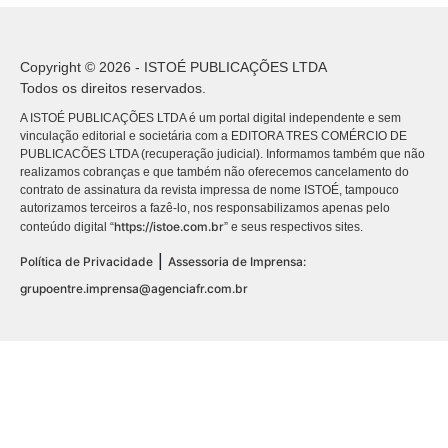
Copyright © 2026 - ISTOÉ PUBLICAÇÕES LTDA
Todos os direitos reservados.
A ISTOÉ PUBLICAÇÕES LTDA é um portal digital independente e sem
vinculação editorial e societária com a EDITORA TRES COMÉRCIO DE
PUBLICACÕES LTDA (recuperação judicial). Informamos também que não
realizamos cobranças e que também não oferecemos cancelamento do
contrato de assinatura da revista impressa de nome ISTOÉ, tampouco
autorizamos terceiros a fazê-lo, nos responsabilizamos apenas pelo
https://istoe.com.br
conteúdo digital “
” e seus respectivos sites.
|
Política de Privacidade
Assessoria de Imprensa:
grupoentre.imprensa@agenciafr.com.br